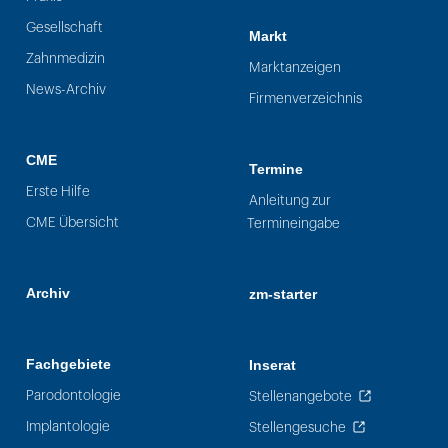
Gesellschaft
Markt
Zahnmedizin
Marktanzeigen
News-Archiv
Firmenverzeichnis
CME
Termine
Erste Hilfe
Anleitung zur
CME Übersicht
Termineingabe
Archiv
zm-starter
Fachgebiete
Inserat
Parodontologie
Stellenangebote
Implantologie
Stellengesuche