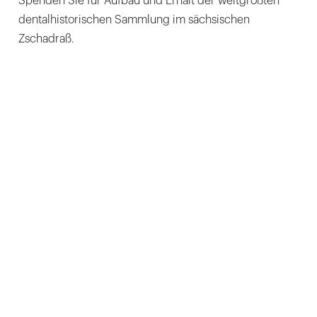
Spenden Sie für Aufbau und Erhalt der weltgrößten
dentalhistorischen Sammlung im sächsischen
Zschadraß.