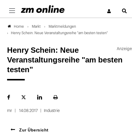
S
Markt
Marktmeldungen
Home
Henry Schein: Neue Veranstaltungsreihe "am besten testen"
Henry Schein: Neue
Veranstaltungsreihe "am besten
testen"
Facebook
Plattform
LinekdIn
Seite
X
ausdrucken
mr
14.08.2017
Industrie
Zur Übersicht