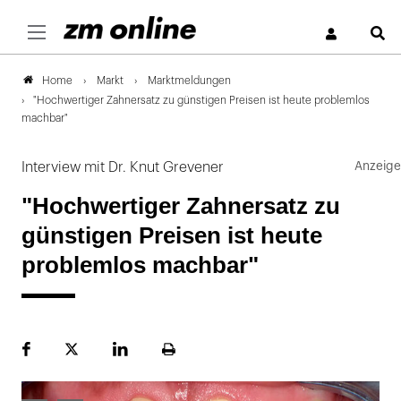
S
Markt
Marktmeldungen
Home
"Hochwertiger Zahnersatz zu günstigen Preisen ist heute problemlos
machbar"
Interview mit Dr. Knut Grevener
"Hochwertiger Zahnersatz zu
günstigen Preisen ist heute
problemlos machbar"
Facebook
Plattform
LinekdIn
Seite
X
ausdrucken