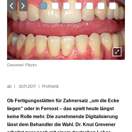
Lightbox
Grevener/ Plitzko
Grev
öffnen
Folie
1
ab
30.11.2017
Prothetik
von
Ob Fertigungsstätten für Zahnersatz „um die Ecke
7
liegen“ oder in Fernost – das spielt heute längst
keine Rolle mehr. Die zunehmende Digitalisierung
lässt dem Behandler die Wahl. Dr. Knut Grevener