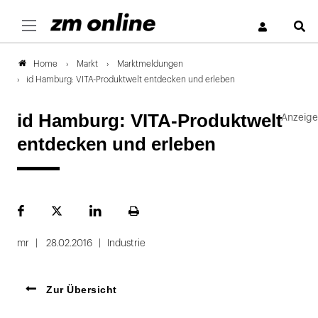
S
Markt
Marktmeldungen
Home
id Hamburg: VITA-Produktwelt entdecken und erleben
id Hamburg: VITA-Produktwelt
entdecken und erleben
Facebook
Plattform
LinekdIn
Seite
X
ausdrucken
mr
28.02.2016
Industrie
Zur Übersicht