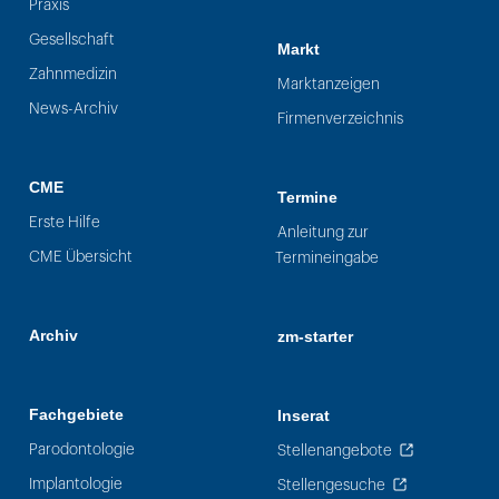
Praxis
Gesellschaft
Markt
Zahnmedizin
Marktanzeigen
News-Archiv
Firmenverzeichnis
CME
Termine
Erste Hilfe
Anleitung zur
CME Übersicht
Termineingabe
Archiv
zm-starter
Fachgebiete
Inserat
Parodontologie
Stellenangebote
Implantologie
Stellengesuche