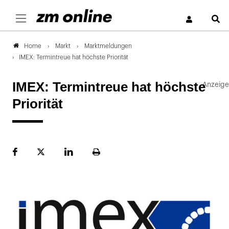
S
Markt
Marktmeldungen
Home
IMEX: Termintreue hat höchste Priorität
IMEX: Termintreue hat höchste
Priorität
Facebook
Plattform
LinekdIn
Seite
X
ausdrucken