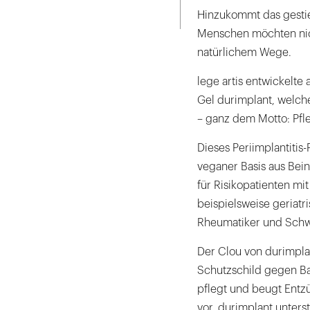
Seite
ausdrucken
Hinzukommt das gesti
Menschen möchten nich
natürlichem Wege.
lege artis entwickelte
Gel durimplant, welche
– ganz dem Motto: Pfleg
Dieses Periimplantitis-
veganer Basis aus Bein
für Risikopatienten m
beispielsweise geriatr
Rheumatiker und Sch
Der Clou von durimpla
Schutzschild gegen Ba
pflegt und beugt Ent
vor. durimplant unters