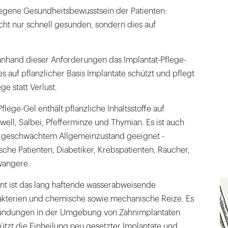
egene Gesundheitsbewusstsein der Patienten:
t nur schnell gesunden, sondern dies auf
 anhand dieser Anforderungen das Implantat-Pflege-
s auf pflanzlicher Basis Implantate schützt und pflegt
e statt Verlust.
Pflege-Gel enthält pflanzliche Inhaltsstoffe auf
well, Salbei, Pfefferminze und Thymian. Es ist auch
it geschwächtem Allgemeinzustand geeignet -
ische Patienten, Diabetiker, Krebspatienten, Raucher,
wangere.
nt ist das lang haftende wasserabweisende
kterien und chemische sowie mechanische Reize. Es
zündungen in der Umgebung von Zahnimplantaten
tützt die Einheilung neu gesetzter Implantate und