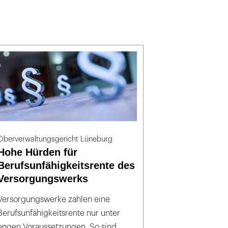
Oberverwaltungsgericht Lüneburg
Hohe Hürden für
Berufsunfähigkeitsrente des
Versorgungswerks
Versorgungswerke zahlen eine
Berufsunfähigkeitsrente nur unter
engen Voraussetzungen. So sind