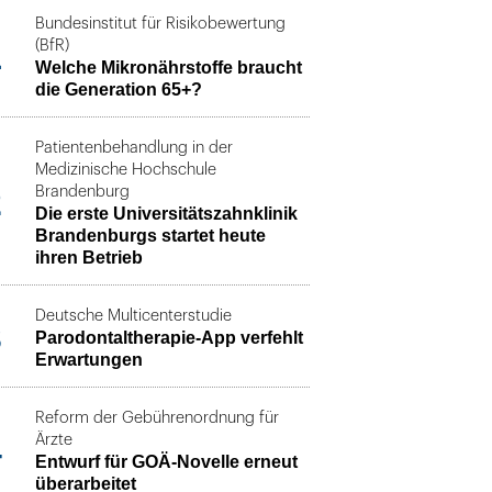
Bundesinstitut für Risikobewertung
1
(BfR)
Welche Mikronährstoffe braucht
die Generation 65+?
Patientenbehandlung in der
Medizinische Hochschule
2
Brandenburg
Die erste Universitätszahnklinik
Brandenburgs startet heute
ihren Betrieb
Deutsche Multicenterstudie
3
Parodontaltherapie-App verfehlt
Erwartungen
Reform der Gebührenordnung für
4
Ärzte
Entwurf für GOÄ-Novelle erneut
überarbeitet