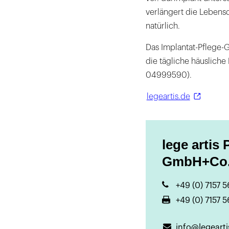
verlängert die Lebensd
natürlich.
Das Implantat-Pflege-G
die tägliche häusliche
04999590).
legeartis.de
lege artis
GmbH+Co
+49 (0) 7157 
+49 (0) 7157 
info@legearti