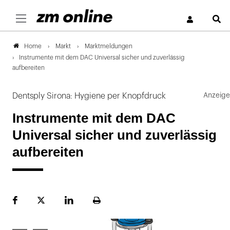
S
Markt
Marktmeldungen
Home
Instrumente mit dem DAC Universal sicher und zuverlässig
aufbereiten
Dentsply Sirona: Hygiene per Knopfdruck
Instrumente mit dem DAC
Universal sicher und zuverlässig
aufbereiten
Facebook
Plattform
LinekdIn
Seite
X
ausdrucken