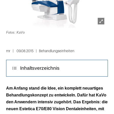
Lightbox
Fotos: KaVo
öffnen
Folie
1
mr
09.08.2015
Behandlungseinheiten
von
2
Inhaltsverzeichnis
Intelligente Hygiene
Am Anfang stand die Idee, ein komplett neuartiges
Behandlungskonzept zu entwickeln. Dafür hat KaVo
Verbinden, was zusammen gehört
den Anwendern intensiv zugehört. Das Ergebnis: die
neuen Estetica E70/E80 Vision Dentaleinheiten, mit