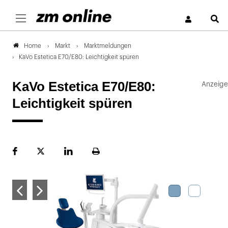
S
Markt
Marktmeldungen
Home
KaVo Estetica E70/E80: Leichtigkeit spüren
KaVo Estetica E70/E80:
Leichtigkeit spüren
Facebook
Plattform
LinekdIn
Seite
X
ausdrucken