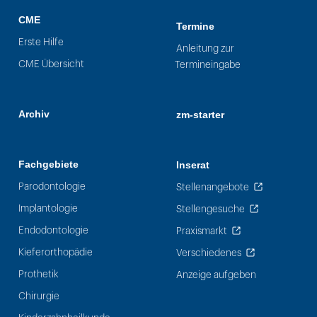
CME
Termine
Erste Hilfe
Anleitung zur
CME Übersicht
Termineingabe
Archiv
zm-starter
Fachgebiete
Inserat
Parodontologie
Stellenangebote
Implantologie
Stellengesuche
Endodontologie
Praxismarkt
Kieferorthopädie
Verschiedenes
Prothetik
Anzeige aufgeben
Chirurgie