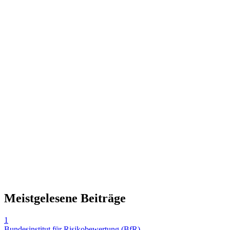
Meistgelesene Beiträge
1
Bundesinstitut für Risikobewertung (BfR)