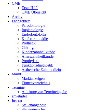
CME
Erste Hilfe
CME Übersicht
Archiv
Fachgebiete
Parodontologie
Implantologie
Endodontologie
Kieferorthopädie
Prothetik
Chirurgie
Kinderzahnheilkunde
Alterszahnheilkunde
Prophylaxe
Funktionsdiagnostik
Ästhetische Zahnmedizin
Markt
Marktanzeigen
Firmenverzeichnis
Termine
Anleitung zur Termineingabe
zm-starter
Inserat
Stellenangebote
Stellengesuche