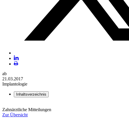
Plattform
X
LinekdIn
Seite
ab
ausdrucken
21.03.2017
Implantologie
Inhaltsverzeichnis
Zahnärztliche Mitteilungen
Zur Übersicht