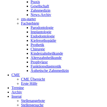
Praxis
Gesellschaft
Zahnmedizin
News-Archiv
zm-starter
Fachgebiete
Parodontologie
Implantologie
Endodontologie
Kieferorthopädie
Prothetik
Chirurgie
Kinderzahnheilkunde
Alterszahnheilkunde
Prophylaxe
Funktionsdiagnostik
Ästhetische Zahnmedizin
CME
CME Übersicht
Erste Hilfe
Termine
Archiv
Inserat
Stellenangebote
Stellengesuche