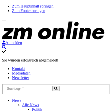
Zum Hauptinhalt springen
Zum Footer springen
Anmelden
Suche
Sie wurden erfolgreich abgemeldet!
Kontakt
Mediadaten
Newsletter
Suche
Suche
Suche
starten
News
Alle News
Politik