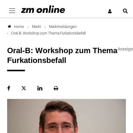
S
Markt
Marktmeldungen
Home
Oral-B: Workshop zum Thema Furkationsbefall
Oral-B: Workshop zum Thema
Furkationsbefall
Facebook
Plattform
LinekdIn
Seite
X
ausdrucken