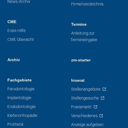
News-Archiv
Firmenverzeichnis
CME
Termine
Erste Hilfe
Anleitung zur
CME Übersicht
Termineingabe
Archiv
zm-starter
Fachgebiete
Inserat
Parodontologie
Stellenangebote
Implantologie
Stellengesuche
Endodontologie
Praxismarkt
Kieferorthopädie
Verschiedenes
Prothetik
Anzeige aufgeben