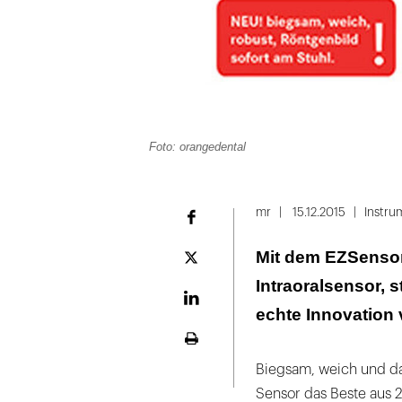
Foto: orangedental
mr
15.12.2015
Instru
Facebook
Mit dem EZSensor 
Plattform
X
Intraoralsensor, 
LinekdIn
echte Innovation 
Seite
ausdrucken
Biegsam, weich und das
Sensor das Beste aus 2