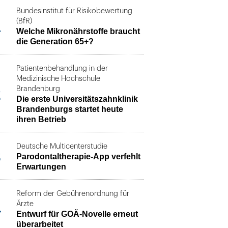
Bundesinstitut für Risikobewertung
1
(BfR)
Welche Mikronährstoffe braucht
die Generation 65+?
Patientenbehandlung in der
Medizinische Hochschule
2
Brandenburg
Die erste Universitätszahnklinik
Brandenburgs startet heute
ihren Betrieb
Deutsche Multicenterstudie
3
Parodontaltherapie-App verfehlt
Erwartungen
Reform der Gebührenordnung für
4
Ärzte
Entwurf für GOÄ-Novelle erneut
überarbeitet