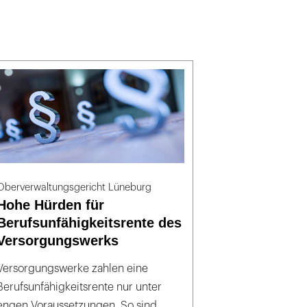
Oberverwaltungsgericht Lüneburg
Hohe Hürden für
Berufsunfähigkeitsrente des
Versorgungswerks
Versorgungswerke zahlen eine
Berufsunfähigkeitsrente nur unter
engen Voraussetzungen. So sind