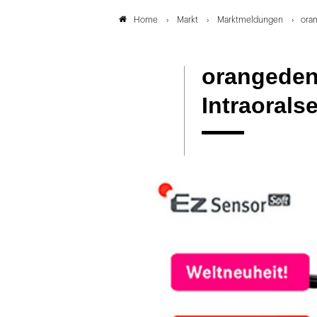
Markt
Marktmeldungen
oran
Home
orangedent
Intraorals