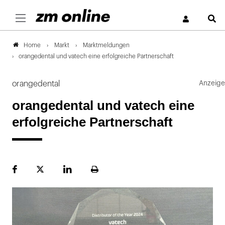
S
Markt
Marktmeldungen
Home
orangedental und vatech eine erfolgreiche Partnerschaft
orangedental
orangedental und vatech eine
erfolgreiche Partnerschaft
Facebook
Plattform
LinekdIn
Seite
X
ausdrucken