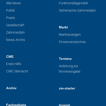
Alle News
Funktionsdiagnostik
Politik
Ästhetische Zahnmedizin
Praxis
Gesellschaft
Markt
Zahnmedizin
Marktanzeigen
News-Archiv
Firmenverzeichnis
CME
Termine
Erste Hilfe
Anleitung zur
CME Übersicht
Termineingabe
Archiv
zm-starter
Fachgebiete
Inserat