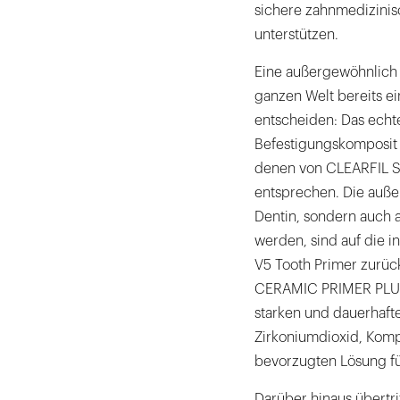
sichere zahnmedizinis
unterstützen.
Eine außergewöhnlich h
ganzen Welt bereits ei
entscheiden: Das echte
Befestigungskomposit b
denen von CLEARFIL S
entsprechen. Die auße
Dentin, sondern auch 
werden, sind auf die 
V5 Tooth Primer zurüc
CERAMIC PRIMER PLUS 
starken und dauerhafte
Zirkoniumdioxid, Komp
bevorzugten Lösung für
Darüber hinaus übertri