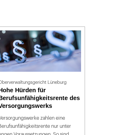
Oberverwaltungsgericht Lüneburg
Hohe Hürden für
Berufsunfähigkeitsrente des
Versorgungswerks
Versorgungswerke zahlen eine
Berufsunfähigkeitsrente nur unter
engen Voraussetzungen. So sind