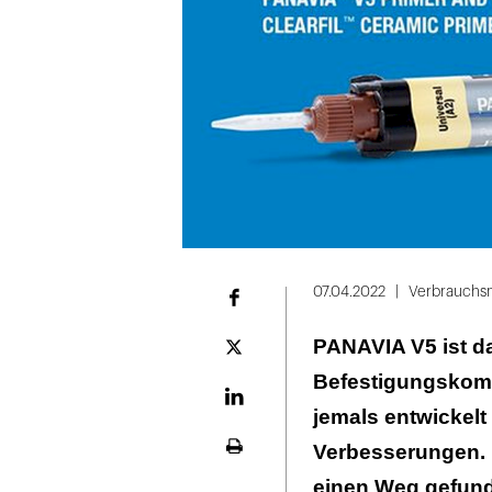
07.04.2022
Verbrauchsm
Facebook
PANAVIA V5 ist da
Plattform
X
Befestigungskompo
LinekdIn
jemals entwickelt 
Verbesserungen. 
Seite
ausdrucken
einen Weg gefund