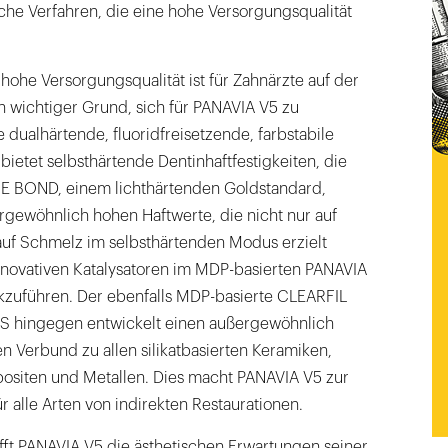
che Verfahren, die eine hohe Versorgungsqualität
ohe Versorgungsqualität ist für Zahnärzte auf der
n wichtiger Grund, sich für PANAVIA V5 zu
 dualhärtende, fluoridfreisetzende, farbstabile
ietet selbsthärtende Dentinhaftfestigkeiten, die
E BOND, einem lichthärtenden Goldstandard,
rgewöhnlich hohen Haftwerte, die nicht nur auf
auf Schmelz im selbsthärtenden Modus erzielt
innovativen Katalysatoren im MDP-basierten PANAVIA
kzuführen. Der ebenfalls MDP-basierte CLEARFIL
hingegen entwickelt einen außergewöhnlich
n Verbund zu allen silikatbasierten Keramiken,
ositen und Metallen. Dies macht PANAVIA V5 zur
 alle Arten von indirekten Restaurationen.
fft PANAVIA V5 die ästhetischen Erwartungen seiner