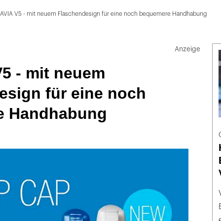
AVIA V5 - mit neuem Flaschendesign für eine noch bequemere Handhabung
5 - mit neuem
esign für eine noch
e Handhabung