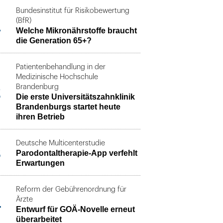
Bundesinstitut für Risikobewertung
1
(BfR)
Welche Mikronährstoffe braucht
die Generation 65+?
Patientenbehandlung in der
Medizinische Hochschule
2
Brandenburg
Die erste Universitätszahnklinik
Brandenburgs startet heute
ihren Betrieb
Deutsche Multicenterstudie
3
Parodontaltherapie-App verfehlt
Erwartungen
Reform der Gebührenordnung für
4
Ärzte
Entwurf für GOÄ-Novelle erneut
überarbeitet