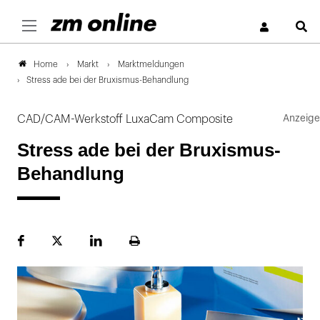
S
Markt
Marktmeldungen
Home
Stress ade bei der Bruxismus-Behandlung
CAD/CAM-Werkstoff LuxaCam Composite
Stress ade bei der Bruxismus-
Behandlung
Facebook
Plattform
LinekdIn
Seite
X
ausdrucken