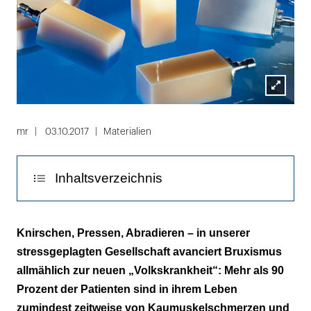
Lightbox
öffnen
mr
03.10.2017
Materialien
Inhaltsverzeichnis
Wegweisende Therapieform
Knirschen, Pressen, Abradieren – in unserer
stressgeplagten Gesellschaft avanciert Bruxismus
Flexible Einsatzmöglichkeiten
allmählich zur neuen „Volkskrankheit“: Mehr als 90
Prozent der Patienten sind in ihrem Leben
zumindest zeitweise von Kaumuskelschmerzen und