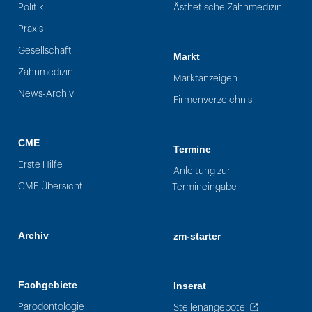
Politik
Ästhetische Zahnmedizin
Praxis
Gesellschaft
Markt
Zahnmedizin
Marktanzeigen
News-Archiv
Firmenverzeichnis
CME
Termine
Erste Hilfe
Anleitung zur
CME Übersicht
Termineingabe
Archiv
zm-starter
Fachgebiete
Inserat
Parodontologie
Stellenangebote