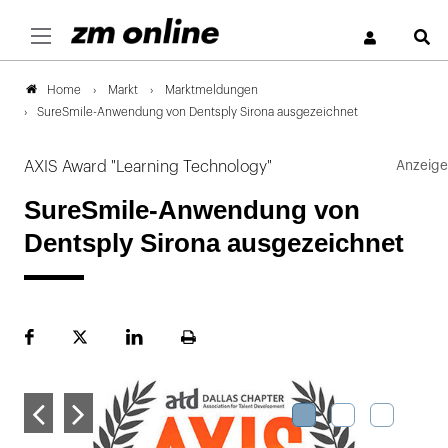
S
Markt
Marktmeldungen
Home
SureSmile-Anwendung von Dentsply Sirona ausgezeichnet
AXIS Award "Learning Technology"
SureSmile-Anwendung von
Dentsply Sirona ausgezeichnet
Facebook
Plattform
LinekdIn
Seite
X
ausdrucken