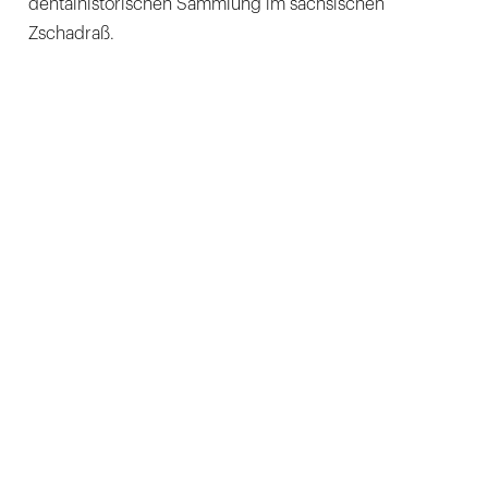
dentalhistorischen Sammlung im sächsischen
Zschadraß.