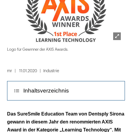
Lightbox
Logo für Gewinner der AXIS Awards.
öffnen
Folie
1
mr
11.01.2020
Industrie
von
3
Inhaltsverzeichnis
Künstliche Intelligenz passt sich an
Das SureSmile Education Team von Dentsply Sirona
gewann in diesem Jahr den renommierten AXIS
SureSmile Aligners
Award in der Kategorie „Learning Technology“. Mit