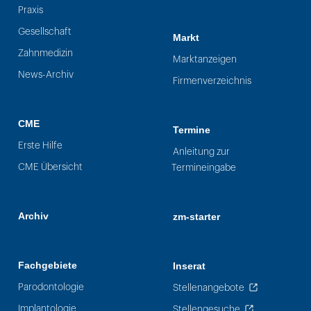
Praxis
Gesellschaft
Markt
Zahnmedizin
Marktanzeigen
News-Archiv
Firmenverzeichnis
CME
Termine
Erste Hilfe
Anleitung zur
CME Übersicht
Termineingabe
Archiv
zm-starter
Fachgebiete
Inserat
Parodontologie
Stellenangebote
Implantologie
Stellengesuche