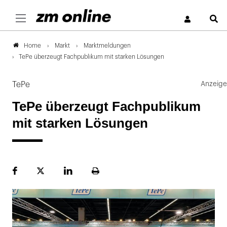
S
Markt
Marktmeldungen
Home
TePe überzeugt Fachpublikum mit starken Lösungen
TePe
TePe überzeugt Fachpublikum
mit starken Lösungen
Facebook
Plattform
LinekdIn
Seite
X
ausdrucken