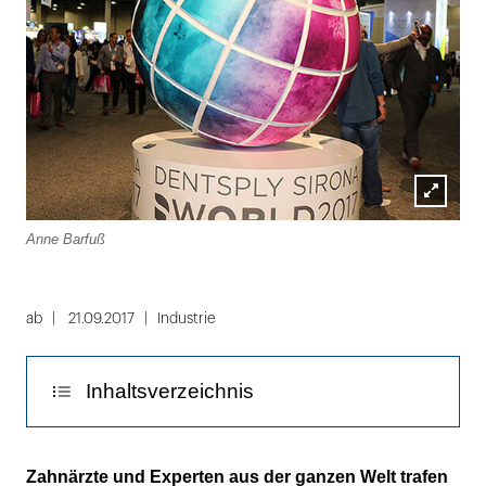
Lightbox
Anne Barfuß
öffnen
ab
21.09.2017
Industrie
Inhaltsverzeichnis
Digitale und integrierte Workflows
Zahnärzte und Experten aus der ganzen Welt trafen