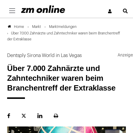
S
Markt
Marktmeldungen
Home
Über 7.000 Zahnärzte und Zahntechniker waren beim Branchentreff
der Extraklasse
Dentsply Sirona World in Las Vegas
Über 7.000 Zahnärzte und
Zahntechniker waren beim
Branchentreff der Extraklasse
Facebook
Plattform
LinekdIn
Seite
X
ausdrucken