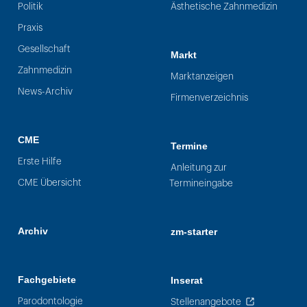
Politik
Ästhetische Zahnmedizin
Praxis
Gesellschaft
Markt
Zahnmedizin
Marktanzeigen
News-Archiv
Firmenverzeichnis
CME
Termine
Erste Hilfe
Anleitung zur
CME Übersicht
Termineingabe
Archiv
zm-starter
Fachgebiete
Inserat
Parodontologie
Stellenangebote