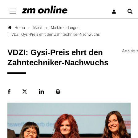
S
Markt
Marktmeldungen
Home
VDZI: Gysi-Preis ehrt den Zahntechniker-Nachwuchs
VDZI: Gysi-Preis ehrt den
Zahntechniker-Nachwuchs
Facebook
Plattform
LinekdIn
Seite
X
ausdrucken