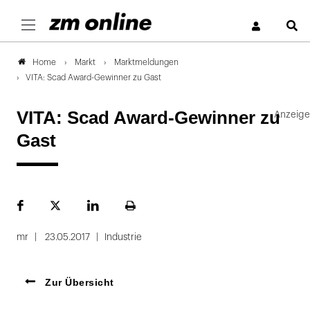
S
Markt
Marktmeldungen
Home
VITA: Scad Award-Gewinner zu Gast
VITA: Scad Award-Gewinner zu
Gast
Facebook
Plattform
LinekdIn
Seite
X
ausdrucken
mr
23.05.2017
Industrie
Zur Übersicht