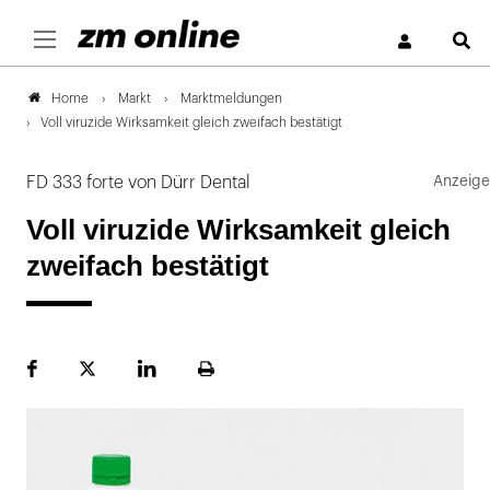
S
Markt
Marktmeldungen
Home
Voll viruzide Wirksamkeit gleich zweifach bestätigt
FD 333 forte von Dürr Dental
Voll viruzide Wirksamkeit gleich
zweifach bestätigt
Facebook
Plattform
LinekdIn
Seite
X
ausdrucken