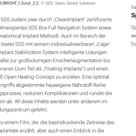
© SDS Swiss Dental Solutions
 BRIGHT_1.2und _2.2.
öffnen
Sa
S
 SDS zudem zwei durch „CleanImplant“ zertifizierte
Sp
llnavigiertes SDS Box Full Navigation System sowie
we
natomical Implant Method). Auch im Bereich der
S
ietet SDS mit seinem individualisierbaren „Cage“
plant Stabilization System intelligente Lösungen
rallel zur großvolumigen Knochenaugmentation bis
rieren (zum Teil als „Floating Implants“) und einen
 Open Healing Concept zu erzielen. Eine optimal
 Eingriffs abgestimmte hauseigene Nährstoff-Reihe
gsprozess, reduziert Komplikationen und rundet die
in ab. All diese Inhalte werden unter anderem im
dungszentrum gelehrt.
u einem Film, der die beeindruckende Zeitreise des
plantate erzählt, aber auch einen Einblick in die