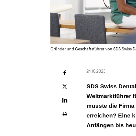
Gründer und Geschäftsführer von SDS Swiss Dent
24.10.2023
Facebook
SDS Swiss Dental 
Plattform
X
Weltmarktführer 
LinekdIn
musste die Firma 
erreichen? Eine k
Seite
ausdrucken
Anfängen bis heu