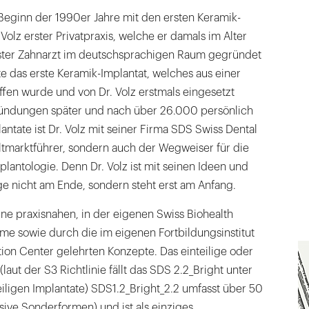
Beginn der 1990er Jahre mit den ersten Keramik-
h Volz erster Privatpraxis, welche er damals im Alter
gster Zahnarzt im deutschsprachigen Raum gegründet
gte das erste Keramik-Implantat, welches aus einer
fen wurde und von Dr. Volz erstmals eingesetzt
ündungen später und nach über 26.000 persönlich
ntate ist Dr. Volz mit seiner Firma SDS Swiss Dental
ltmarktführer, sondern auch der Wegweiser für die
lantologie. Denn Dr. Volz ist mit seinen Ideen und
ge nicht am Ende, sondern steht erst am Anfang.
ne praxisnahen, in der eigenen Swiss Biohealth
me sowie durch die im eigenen Fortbildungsinstitut
ion Center gelehrten Konzepte. Das einteilige oder
(laut der S3 Richtlinie fällt das SDS 2.2_Bright unter
eiligen Implantate) SDS1.2_Bright_2.2 umfasst über 50
sive Sonderformen) und ist als einziges