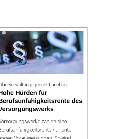
Oberverwaltungsgericht Lüneburg
Hohe Hürden für
Berufsunfähigkeitsrente des
Versorgungswerks
Versorgungswerke zahlen eine
Berufsunfähigkeitsrente nur unter
engen Voraussetzungen. So sind