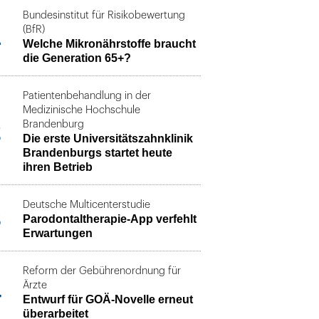
Bundesinstitut für Risikobewertung
1
(BfR)
Welche Mikronährstoffe braucht
die Generation 65+?
Patientenbehandlung in der
Medizinische Hochschule
2
Brandenburg
Die erste Universitätszahnklinik
Brandenburgs startet heute
ihren Betrieb
Deutsche Multicenterstudie
3
Parodontaltherapie-App verfehlt
Erwartungen
Reform der Gebührenordnung für
4
Ärzte
Entwurf für GOÄ-Novelle erneut
überarbeitet