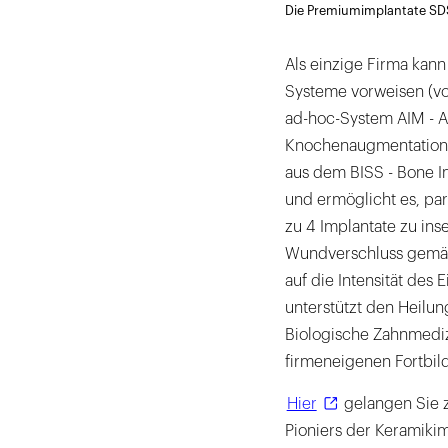
Die Premiumimplantate SDS
Als einzige Firma kann
Systeme vorweisen (vo
ad-hoc-System AIM - A
Knochenaugmentation b
aus dem BISS - Bone Im
und ermöglicht es, pa
zu 4 Implantate zu inse
Wundverschluss gemäß
auf die Intensität des
unterstützt den Heilun
Biologische Zahnmediz
firmeneigenen Fortbil
Hier
gelangen Sie z
Pioniers der Keramikim