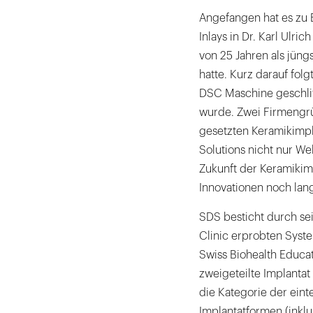
Angefangen hat es zu 
Inlays in Dr. Karl Ulric
von 25 Jahren als jün
hatte. Kurz darauf fol
DSC Maschine geschlif
wurde. Zwei Firmengr
gesetzten Keramikimpla
Solutions nicht nur We
Zukunft der Keramikimp
Innovationen noch lan
SDS besticht durch sei
Clinic erprobten Syste
Swiss Biohealth Educat
zweigeteilte Implantat 
die Kategorie der eint
Implantatformen (inklu