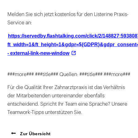
Melden Sie sich jetzt kostenlos für den Listerine Praxis-
Service an:
https://servedby.flashtalking.com/click/2/148827;59380
ft_width=1&ft_height=1&gdpr=${GDPR}&gdpr_conse
- external-link-new-window
###more### ###title### Quellen: ###title### ###more###
Für die Qualität Ihrer Zahnarztpraxis ist das Verhältnis
der Mitarbeitenden untereinander ebenfalls
entscheidend. Spricht Ihr Team eine Sprache? Unsere
Teamwork-Tipps unterstützen Sie.
Zur Übersicht