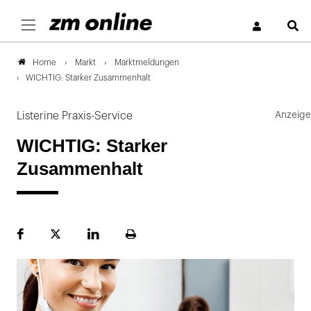
S
Markt
Marktmeldungen
Home
WICHTIG: Starker Zusammenhalt
Listerine Praxis-Service
WICHTIG: Starker
Zusammenhalt
Facebook
Plattform
LinekdIn
Seite
X
ausdrucken