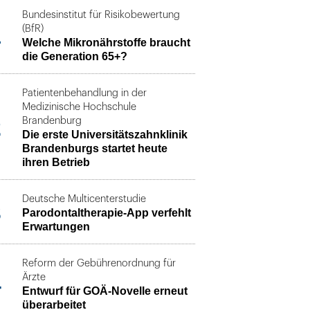
Bundesinstitut für Risikobewertung
1
(BfR)
Welche Mikronährstoffe braucht
die Generation 65+?
Patientenbehandlung in der
Medizinische Hochschule
2
Brandenburg
Die erste Universitätszahnklinik
Brandenburgs startet heute
ihren Betrieb
Deutsche Multicenterstudie
3
Parodontaltherapie-App verfehlt
Erwartungen
Reform der Gebührenordnung für
4
Ärzte
Entwurf für GOÄ-Novelle erneut
überarbeitet