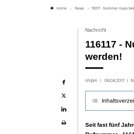
News
116117 - Nummer muss be
Home
Nachricht
116117 - 
werden!
nh/pm
06.04.2017
N
Facebook
Plattform
Inhaltsverze
X
LinekdIn
Praxis geschlo
Seit fast fünf Jah
Seite
ausdrucken