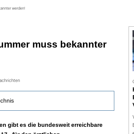
kannter werden!
Nummer muss bekannter
achrichten
ichnis
ssen? Alternative zur Notfallambulanz nutzen!
ren gibt es die bundesweit erreichbare