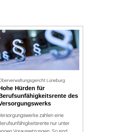
Oberverwaltungsgericht Lüneburg
Hohe Hürden für
Berufsunfähigkeitsrente des
Versorgungswerks
Versorgungswerke zahlen eine
Berufsunfähigkeitsrente nur unter
engen Voraussetzungen. So sind