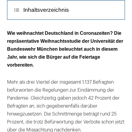
Inhaltsverzeichnis
Man übertritt schneller die Regeln, wenn es
Wie weihnachtet Deutschland in Coronazeiten? Die
andere auch tun
repräsentative Weihnachtsstudie der Universität der
Bundeswehr München beleuchtet auch in diesem
Corona-Weihnachten ist auch eine gute
Jahr, wie sich die Bürger auf die Feiertage
Ausrede
vorbereiten.
Mehr als drei Viertel der insgesamt 1.137 Befragten
befürworten die Regelungen zur Eindämmung der
Pandemie. Gleichzeitig gaben jedoch 42 Prozent der
Befragten an, sich gegebenenfalls darüber
hinwegzusetzen. Die Schnittmenge beträgt rund 25
Prozent, die trotz Befürwortung der Verbote schon jetzt
über die Missachtung nachdenken.