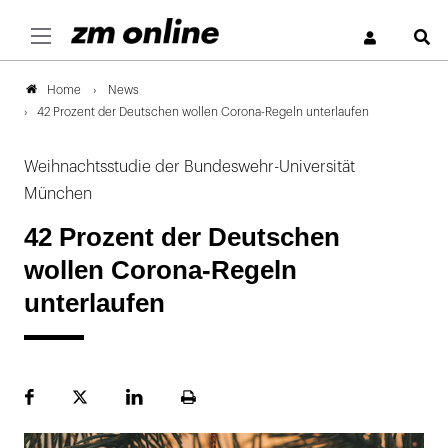
S
News
Home
42 Prozent der Deutschen wollen Corona-Regeln unterlaufen
Weihnachtsstudie der Bundeswehr-Universität
München
42 Prozent der Deutschen
wollen Corona-Regeln
unterlaufen
Facebook
Plattform
LinekdIn
Seite
X
ausdrucken