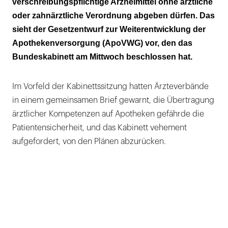
verschreibungspflichtige Arzneimittel ohne ärztliche
oder zahnärztliche Verordnung abgeben dürfen. Das
Abgabe von Arzneimitteln ohne Rezept soll
sieht der Gesetzentwurf zur Weiterentwicklung der
nicht die Regel werden
Apothekenversorgung (ApoVWG) vor, den das
Antibiotika sind ausgenommen
Bundeskabinett am Mittwoch beschlossen hat.
Zuschüsse für Apotheken auf dem Land
Im Vorfeld der Kabinettssitzung hatten Ärzteverbände
Über höhere Honorare wird 2026 verhandelt
in einem gemeinsamen Brief gewarnt, die Übertragung
ärztlicher Kompetenzen auf Apotheken gefährde die
Patientensicherheit, und das Kabinett vehement
aufgefordert, von den Plänen abzurücken.