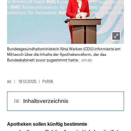
Lightbox
Bundesgesundheitsministerin Nina Warken (CDU) informierte am
öffnen
Mittwoch über die Inhalte der Apothekenreform, der das
zm-ao
Bundeskabinett zuvor zugestimmt hatte.
ao
18.12.2025
Politik
Inhaltsverzeichnis
Apotheker sollen alle Totimpfstoffe verimpfen
Apotheken sollen künftig bestimmte
dürfen