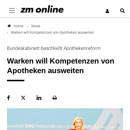
S
News
Home
Warken will Kompetenzen von Apotheken ausweiten
Bundeskabinett beschließt Apothekenreform
Warken will Kompetenzen von
Apotheken ausweiten
Facebook
Plattform
LinekdIn
Seite
X
ausdrucken