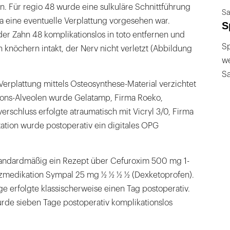
. Für regio 48 wurde eine sulkuläre Schnittführung
Sa
a eine eventuelle Verplattung vorgesehen war.
S
 der Zahn 48 komplikationslos in toto entfernen und
Sp
h knöchern intakt, der Nerv nicht verletzt (Abbildung
we
S
Verplattung mittels Osteosynthese-Material verzichtet
tions-Alveolen wurde Gelatamp, Firma Roeko,
erschluss erfolgte atraumatisch mit Vicryl 3/0, Firma
ation wurde postoperativ ein digitales OPG
tandardmäßig ein Rezept über Cefuroxim 500 mg 1-
zmedikation Sympal 25 mg ½ ½ ½ ½ (Dexketoprofen).
e erfolgte klassischerweise einen Tag postoperativ.
rde sieben Tage postoperativ komplikationslos