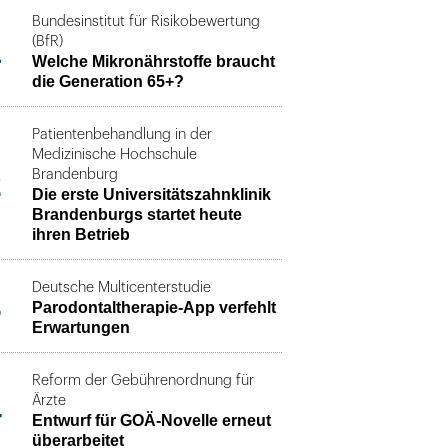
Bundesinstitut für Risikobewertung
1
(BfR)
Welche Mikronährstoffe braucht
die Generation 65+?
Patientenbehandlung in der
Medizinische Hochschule
2
Brandenburg
Die erste Universitätszahnklinik
Brandenburgs startet heute
ihren Betrieb
Deutsche Multicenterstudie
3
Parodontaltherapie-App verfehlt
Erwartungen
Reform der Gebührenordnung für
4
Ärzte
Entwurf für GOÄ-Novelle erneut
überarbeitet