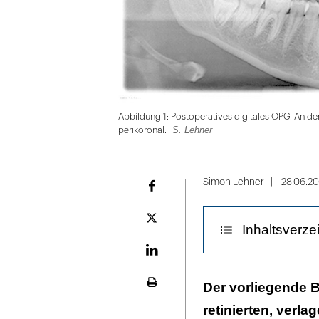
Abbildung 1: Postoperatives digitales OPG. An de
S. Lehner
perikoronal.
Folie
1
Simon Lehner
28.06.20
Facebook
von
5
Plattform
Inhaltsverze
X
LinekdIn
Hintergrund
Der vorliegende B
Seite
ausdrucken
retinierten, verl
Therapie und V