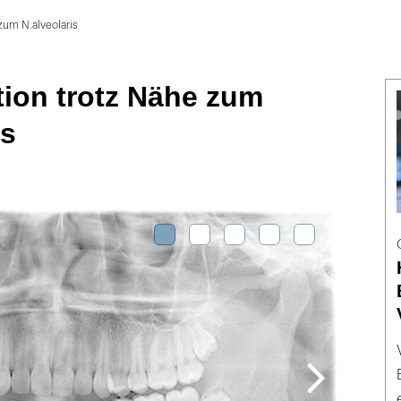
zum N.alveolaris
tion trotz Nähe zum
is