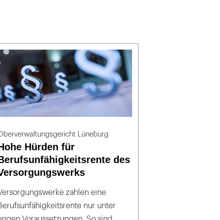
Oberverwaltungsgericht Lüneburg
Hohe Hürden für
Berufsunfähigkeitsrente des
Versorgungswerks
Versorgungswerke zahlen eine
Berufsunfähigkeitsrente nur unter
engen Voraussetzungen. So sind