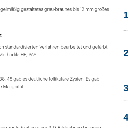
egelmäßig gestaltetes grau-braunes bis 12 mm großes
e:
h standardisierten Verfahren bearbeitet und gefärbt.
ethodik: HE, PAS.
8, 48 gab es deutliche follikuläre Zysten. Es gab
 Malignität.
n zur Indikation einer 3-D-Bildgebung besagen,