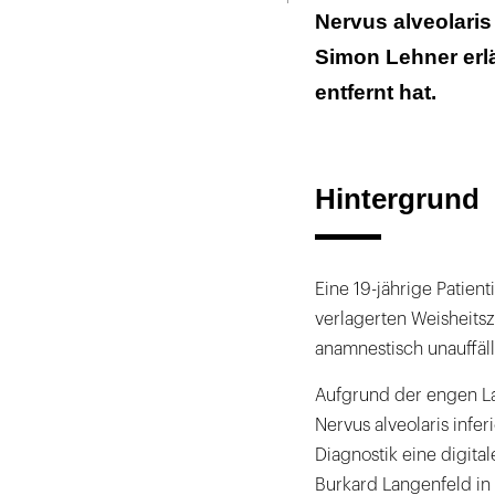
Nervus alveolaris 
Befund
Simon Lehner erl
Diskussion
entfernt hat.
Hintergrund
Eine 19-jährige Patien
verlagerten Weisheitsz
anamnestisch unauffäll
Aufgrund der engen L
Nervus alveolaris infe
Diagnostik eine digita
Burkard Langenfeld in