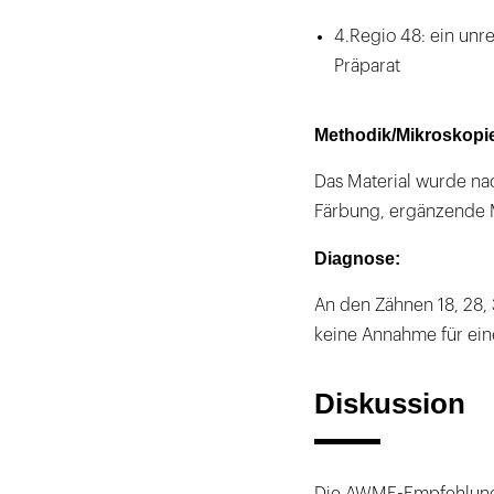
4.Regio 48: ein unr
Präparat
Methodik/Mikroskopi
Das Material wurde nac
Färbung, ergänzende M
Diagnose:
An den Zähnen 18, 28, 3
keine Annahme für eine
Diskussion
Die AWMF-Empfehlunge