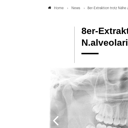
News
8er-Extraktion trotz Nähe 
Home
8er-Extrak
N.alveolar