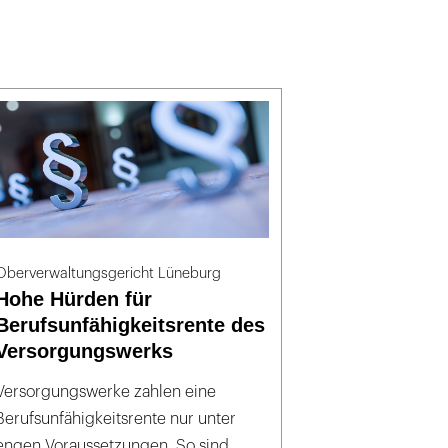
Oberverwaltungsgericht Lüneburg
Hohe Hürden für
Berufsunfähigkeitsrente des
Versorgungswerks
Versorgungswerke zahlen eine
Berufsunfähigkeitsrente nur unter
engen Voraussetzungen. So sind