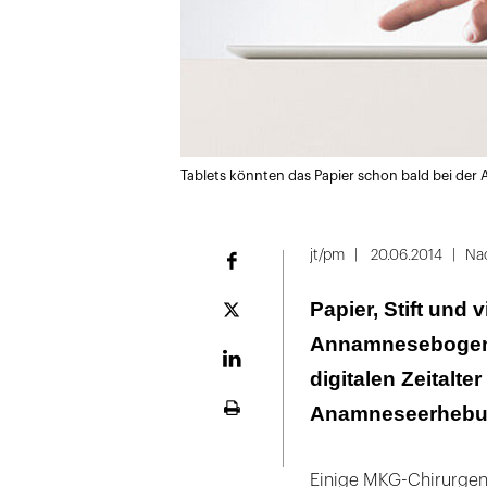
Tablets könnten das Papier schon bald bei de
jt/pm
20.06.2014
Na
Facebook
Papier, Stift und 
Plattform
X
Annamnesebogen 
LinekdIn
digitalen Zeitalt
Anamneseerhebun
Seite
ausdrucken
Einige MKG-Chirurgen 