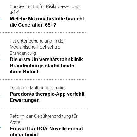
Bundesinstitut für Risikobewertung
1
(BfR)
Welche Mikronährstoffe braucht
die Generation 65+?
Patientenbehandlung in der
Medizinische Hochschule
2
Brandenburg
Die erste Universitätszahnklinik
Brandenburgs startet heute
ihren Betrieb
Deutsche Multicenterstudie
3
Parodontaltherapie-App verfehlt
Erwartungen
Reform der Gebührenordnung für
4
Ärzte
Entwurf für GOÄ-Novelle erneut
überarbeitet