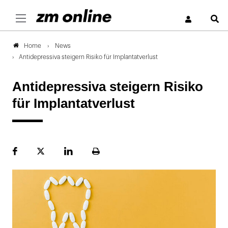
S
News
Home
Antidepressiva steigern Risiko für Implantatverlust
Antidepressiva steigern Risiko
für Implantatverlust
Facebook
Plattform
LinekdIn
Seite
X
ausdrucken