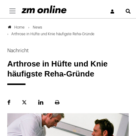
S
News
Home
Arthrose in Hüfte und Knie häufigste Reha-Gründe
Nachricht
Arthrose in Hüfte und Knie
häufigste Reha-Gründe
Facebook
Plattform
LinekdIn
Seite
X
ausdrucken