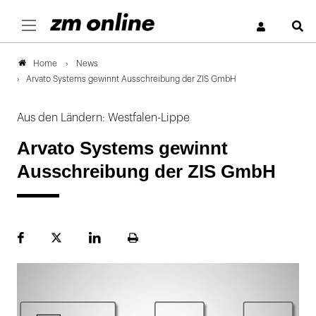
S
News
Home
Arvato Systems gewinnt Ausschreibung der ZIS GmbH
Aus den Ländern: Westfalen-Lippe
Arvato Systems gewinnt
Ausschreibung der ZIS GmbH
Facebook
Plattform
LinekdIn
Seite
X
ausdrucken