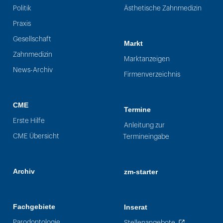
Politik
Ästhetische Zahnmedizin
Praxis
Gesellschaft
Markt
Zahnmedizin
Marktanzeigen
News-Archiv
Firmenverzeichnis
CME
Termine
Erste Hilfe
Anleitung zur
CME Übersicht
Termineingabe
Archiv
zm-starter
Fachgebiete
Inserat
Parodontologie
Stellenangebote