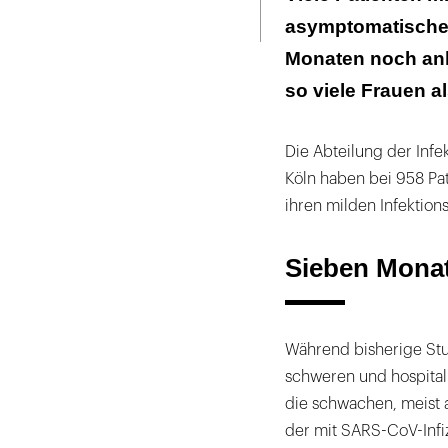
Seite
ausdrucken
asymptomatischen
Long-COVID bet
Monaten noch anh
so viele Frauen a
Die Abteilung der Infek
Köln haben bei 958 Pa
ihren milden Infektions
Sieben Monat
Während bisherige St
schweren und hospitali
die schwachen, meist 
der mit SARS-CoV-Infiz