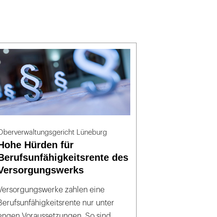
Oberverwaltungsgericht Lüneburg
Hohe Hürden für
Berufsunfähigkeitsrente des
Versorgungswerks
Versorgungswerke zahlen eine
Berufsunfähigkeitsrente nur unter
engen Voraussetzungen. So sind