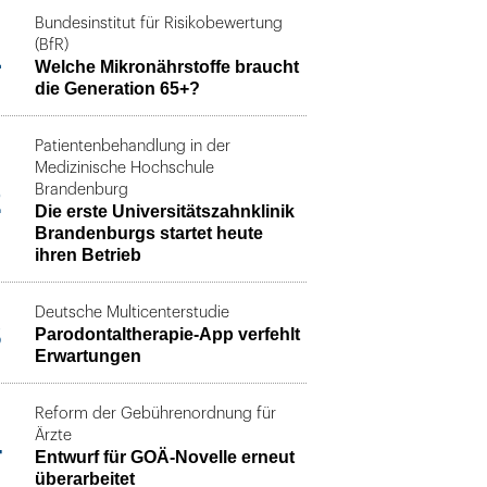
Bundesinstitut für Risikobewertung
1
(BfR)
Welche Mikronährstoffe braucht
die Generation 65+?
Patientenbehandlung in der
Medizinische Hochschule
2
Brandenburg
Die erste Universitätszahnklinik
Brandenburgs startet heute
ihren Betrieb
Deutsche Multicenterstudie
3
Parodontaltherapie-App verfehlt
Erwartungen
Reform der Gebührenordnung für
4
Ärzte
Entwurf für GOÄ-Novelle erneut
überarbeitet