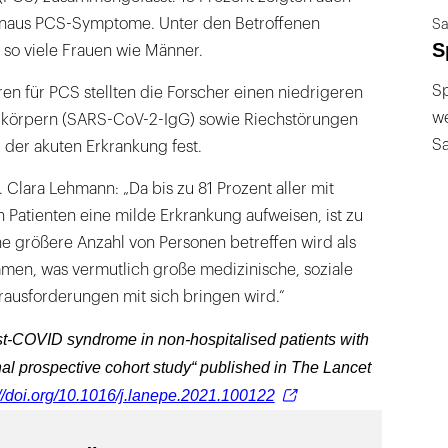
inaus PCS-Symptome. Unter den Betroffenen
Sa
S
 so viele Frauen wie Männer.
Sp
oren für PCS stellten die Forscher einen niedrigeren
we
ikörpern (SARS-CoV-2-IgG) sowie Riechstörungen
S
 der akuten Erkrankung fest.
r. Clara Lehmann: „Da bis zu 81 Prozent aller mit
 Patienten eine milde Erkrankung aufweisen, ist zu
e größere Anzahl von Personen betreffen wird als
en, was vermutlich große medizinische, soziale
rausforderungen mit sich bringen wird.“
st-COVID syndrome in non-hospitalised patients with
al prospective cohort study“ published in The Lancet
://doi.org/10.1016/j.lanepe.2021.100122