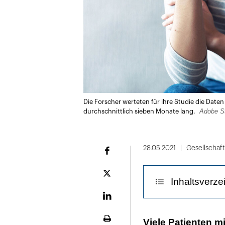
Die Forscher werteten für ihre Studie die Date
Adobe S
durchschnittlich sieben Monate lang.
28.05.2021
Gesellschaft
Facebook
Plattform
Inhaltsverze
X
LinekdIn
Sieben Monate
Viele Patienten m