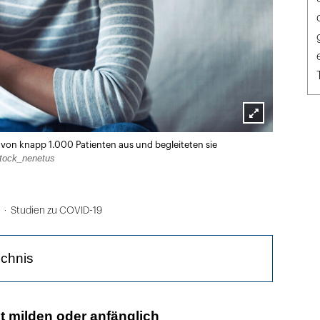
Lightbox
n von knapp 1.000 Patienten aus und begleiteten sie
öffnen
tock_nenetus
Studien zu COVID-19
ichnis
 Begleitung
it milden oder anfänglich