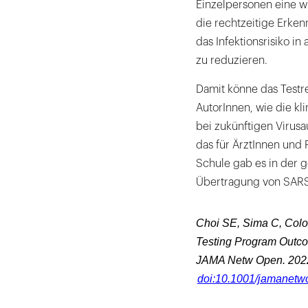
Einzelpersonen eine w
die rechtzeitige Erke
das Infektionsrisiko i
zu reduzieren.
Damit könne das Testre
AutorInnen, wie die 
bei zukünftigen Virus
das für ÄrztInnen und 
Schule gab es in der
Übertragung von SARS-
Choi SE, Sima C, Colo
Testing Program Outco
JAMA Netw Open.
2022
doi:10.1001/jamanetw