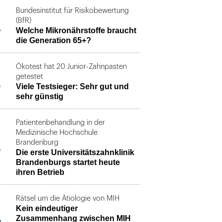
Bundesinstitut für Risikobewertung
1
(BfR)
Welche Mikronährstoffe braucht
die Generation 65+?
Ökotest hat 20 Junior-Zahnpasten
2
getestet
Viele Testsieger: Sehr gut und
sehr günstig
Patientenbehandlung in der
Medizinische Hochschule
3
Brandenburg
Die erste Universitätszahnklinik
Brandenburgs startet heute
ihren Betrieb
Rätsel um die Ätiologie von MIH
Kein eindeutiger
4
Zusammenhang zwischen MIH