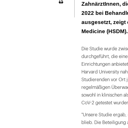
Forschende emp
ZahnärztInnen, di
Seite
ausdrucken
2022 bei Behandl
ausgesetzt, zeigt
Medicine (HSDM).
Die Studie wurde zwi
durchgeführt, die eine
Einrichtungen anbiete
Harvard University na
Studierenden vor Ort j
regelmäßigen Überwach
sowohl in klinischen al
CoV-2 getestet wurden
"Unsere Studie ergab, 
blieb. Die Beteiligung 