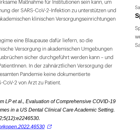
irksame Maßnahme für Institutionen sein kann, um
Sa
nnung der SARS-CoV-2-Infektion zu unterstützen und
S
n akademischen klinischen Versorgungseinrichtungen
Sp
we
gime eine Blaupause dafür liefern, so die
S
klinische Versorgung in akademischen Umgebungen
ausbrüchen sicher durchgeführt werden kann – und
PatientInnen. In der zahnärztlichen Versorgung der
 gesamten Pandemie keine dokumentierte
CoV-2 von Arzt zu Patient.
m LP et al., Evaluation of Comprehensive COVID-19
mes in a US Dental Clinical Care Academic Setting.
;5(12):e2246530.
orkopen.2022.46530