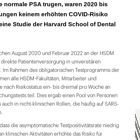
fehlen Testregime basierend auf Risikostatus
e normale PSA trugen, waren 2020 bis
ungen keinem erhöhten COVID-Risiko
 eine Studie der Harvard School of Dental
schen August 2020 und Februar 2022 an der HSDM
 direkte Patientenversorgung in universitären
t. Im Rahmen des obligatorischen Testprogramms der
hmen alle HSDM-Fakultäten, Mitarbeiter und
e nach Risikostatus ein- bis dreimal pro Woche an
ungstests teil. Dies ergab einen Pool von Personen
s auch in nicht-klinischen Rollen, die häufig auf SARS-
.
dass die asymptomatische Testpositivitätsrate niedrig
an klinischen Aktivitäten erhöhte das Risiko für