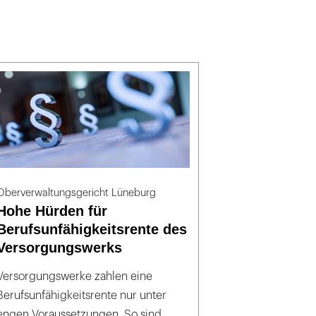
Oberverwaltungsgericht Lüneburg
Hohe Hürden für
Berufsunfähigkeitsrente des
Versorgungswerks
Versorgungswerke zahlen eine
Berufsunfähigkeitsrente nur unter
engen Voraussetzungen. So sind