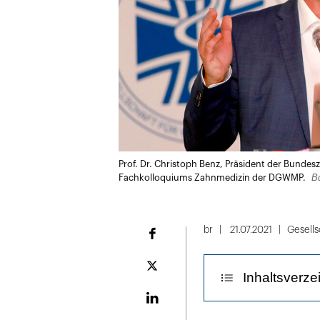
Prof. Dr. Christoph Benz, Präsident der Bunde
B
Fachkolloquiums Zahnmedizin der DGWMP.
br
21.07.2021
Gesells
Facebook
Plattform
Inhaltsverze
X
LinekdIn