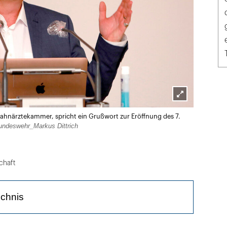
Lightbox
szahnärztekammer, spricht ein Grußwort zur Eröffnung des 7.
öffnen
undeswehr_Markus Dittrich
chaft
ichnis