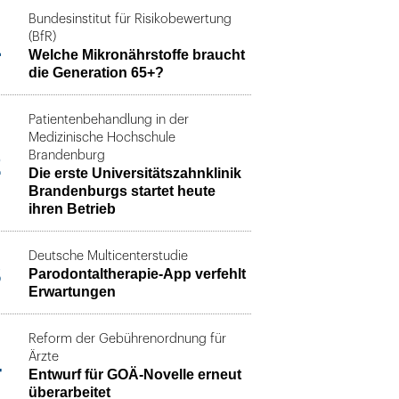
Bundesinstitut für Risikobewertung
1
(BfR)
Welche Mikronährstoffe braucht
die Generation 65+?
Patientenbehandlung in der
Medizinische Hochschule
2
Brandenburg
Die erste Universitätszahnklinik
Brandenburgs startet heute
ihren Betrieb
Deutsche Multicenterstudie
3
Parodontaltherapie-App verfehlt
Erwartungen
Reform der Gebührenordnung für
4
Ärzte
Entwurf für GOÄ-Novelle erneut
überarbeitet