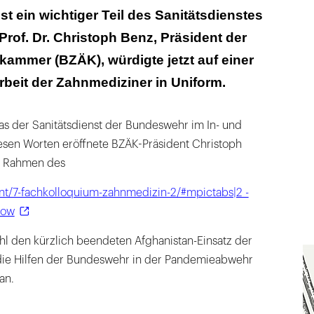
menhalt der zahnärztlichen Profession
st ein wichtiger Teil des Sanitätsdienstes
rof. Dr. Christoph Benz, Präsident der
ammer (BZÄK), würdigte jetzt auf einer
beit der Zahnmediziner in Uniform.
 was der Sanitätsdienst der Bundeswehr im In- und
diesen Worten eröffnete BZÄK-Präsident Christoph
m Rahmen des
nt/7-fachkolloquium-zahnmedizin-2/#mpictabs|2 -
dow
hl den kürzlich beendeten Afghanistan-Einsatz der
die Hilfen der Bundeswehr in der Pandemieabwehr
an.