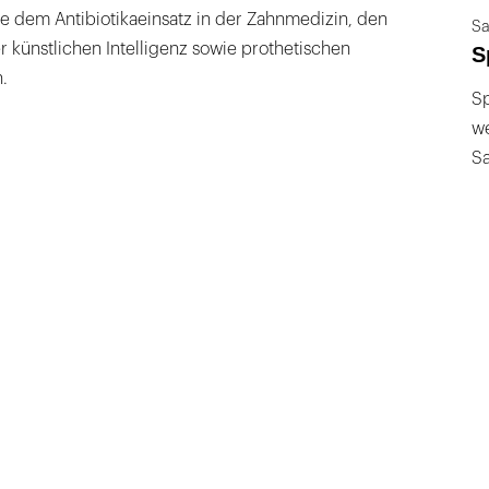
e dem Antibiotikaeinsatz in der Zahnmedizin, den
Sa
 künstlichen Intelligenz sowie prothetischen
S
.
Sp
we
S