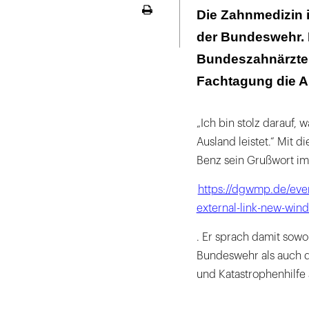
Gelebter Zusam
Die Zahnmedizin i
Seite
ausdrucken
der Bundeswehr. P
Bundeszahnärztek
Fachtagung die Ar
„Ich bin stolz darauf,
Ausland leistet.“ Mit 
Benz sein Grußwort i
https://dgwmp.de/eve
external-link-new-win
. Er sprach damit sowo
Bundeswehr als auch 
und Katastrophenhilfe 