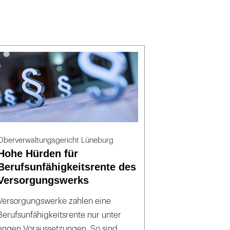
Oberverwaltungsgericht Lüneburg
Hohe Hürden für
Berufsunfähigkeitsrente des
Versorgungswerks
Versorgungswerke zahlen eine
Berufsunfähigkeitsrente nur unter
engen Voraussetzungen. So sind