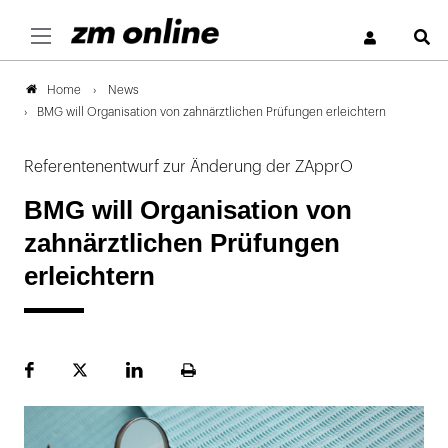
S
News
Home
BMG will Organisation von zahnärztlichen Prüfungen erleichtern
Referentenentwurf zur Änderung der ZApprO
BMG will Organisation von
zahnärztlichen Prüfungen
erleichtern
Facebook
Plattform
LinekdIn
Seite
X
ausdrucken