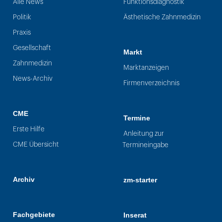
Alle News
Funktionsdiagnostik
Politik
Ästhetische Zahnmedizin
Praxis
Gesellschaft
Markt
Zahnmedizin
Marktanzeigen
News-Archiv
Firmenverzeichnis
CME
Termine
Erste Hilfe
Anleitung zur
CME Übersicht
Termineingabe
Archiv
zm-starter
Fachgebiete
Inserat