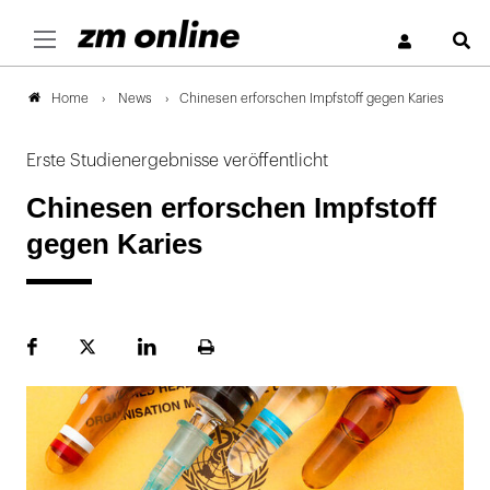
S
News
Chinesen erforschen Impfstoff gegen Karies
Home
Erste Studienergebnisse veröffentlicht
Chinesen erforschen Impfstoff
gegen Karies
Facebook
Plattform
LinekdIn
Seite
X
ausdrucken