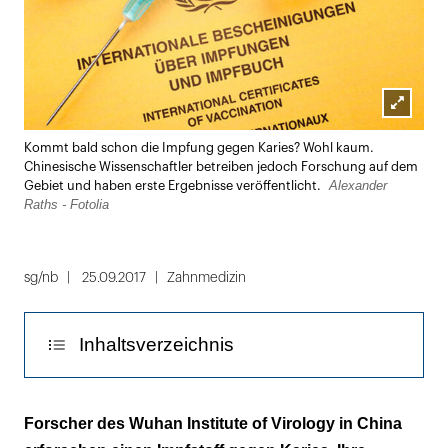
Lightbox
Kommt bald schon die Impfung gegen Karies? Wohl kaum.
öffnen
Chinesische Wissenschaftler betreiben jedoch Forschung auf dem
Alexander
Gebiet und haben erste Ergebnisse veröffentlicht.
Raths - Fotolia
sg/nb
25.09.2017
Zahnmedizin
Inhaltsverzeichnis
Prophylaktische Wirkung bei Ratten
Forscher des Wuhan Institute of Virology in China
festgestellt