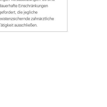
dauerhafte Einschränkungen
gefordert, die jegliche
existenzsichernde zahnärztliche
Tätigkeit ausschließen.
k_von Lieres