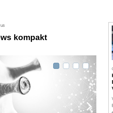
rus
ews kompakt