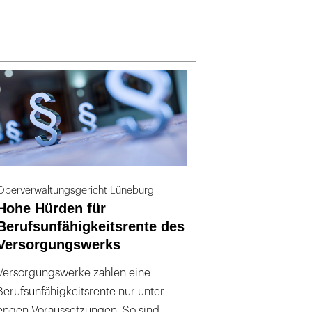
Oberverwaltungsgericht Lüneburg
Hohe Hürden für
Berufsunfähigkeitsrente des
Versorgungswerks
Versorgungswerke zahlen eine
Berufsunfähigkeitsrente nur unter
engen Voraussetzungen. So sind