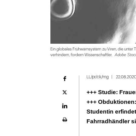
Ein globales Frühwarnsystem zu Viren, die unter 
Adobe Stoc
verhindern, fordern Wissenschaftler.
Folie
1
LL/pr/ck/mg
22.08.202
Facebook
von
+++ Studie: Fraue
4
Plattform
X
+++ Obduktionen:
LinekdIn
Studentin erfinde
Fahrradhändler si
Seite
ausdrucken