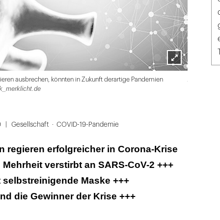
Lightbox
Adobe Stoc
Tieren ausbrechen, könnten in Zukunft derartige Pandemien
öffnen
k_merklicht.de
0
Gesellschaft
COVID-19-Pandemie
n regieren erfolgreicher in Corona-Krise
 Mehrheit verstirbt an SARS-CoV-2 +++
t selbstreinigende Maske +++
nd die Gewinner der Krise +++