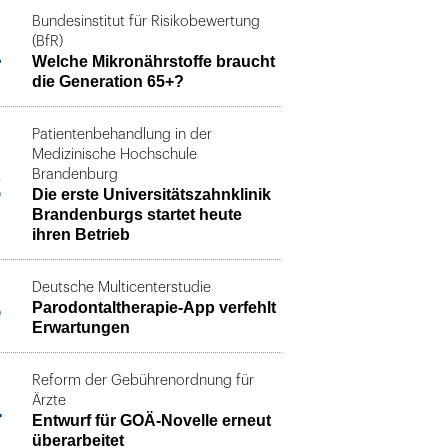
Bundesinstitut für Risikobewertung
1
(BfR)
Welche Mikronährstoffe braucht
die Generation 65+?
Patientenbehandlung in der
Medizinische Hochschule
2
Brandenburg
Die erste Universitätszahnklinik
Brandenburgs startet heute
ihren Betrieb
Deutsche Multicenterstudie
3
Parodontaltherapie-App verfehlt
Erwartungen
Reform der Gebührenordnung für
4
Ärzte
Entwurf für GOÄ-Novelle erneut
überarbeitet