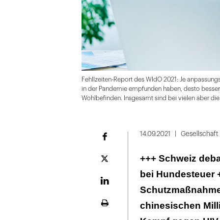
Fehllzeiten-Report des WIdO 2021: Je anpassungsf
in der Pandemie empfunden haben, desto besser b
Wohlbefinden. Insgesamt sind bei vielen aber d
Folie
1
14.09.2021
Gesellschaft
Facebook
von
+++ Schweiz deba
7
Plattform
X
bei Hundesteuer 
LinekdIn
Schutzmaßnahmen
chinesischen Mil
Seite
ausdrucken