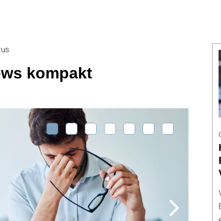
rus
ews kompakt