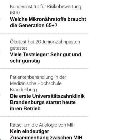
Bundesinstitut für Risikobewertung
1
(BfR)
Welche Mikronährstoffe braucht
die Generation 65+?
Ökotest hat 20 Junior-Zahnpasten
2
getestet
Viele Testsieger: Sehr gut und
sehr günstig
Patientenbehandlung in der
Medizinische Hochschule
3
Brandenburg
Die erste Universitätszahnklinik
Brandenburgs startet heute
ihren Betrieb
Rätsel um die Ätiologie von MIH
Kein eindeutiger
4
Zusammenhang zwischen MIH