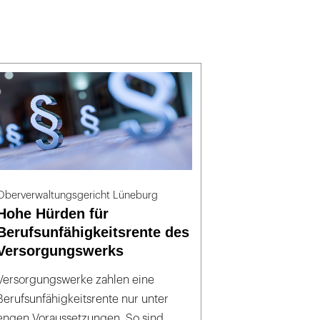
Oberverwaltungsgericht Lüneburg
Hohe Hürden für
Berufsunfähigkeitsrente des
Versorgungswerks
Versorgungswerke zahlen eine
Berufsunfähigkeitsrente nur unter
engen Voraussetzungen. So sind