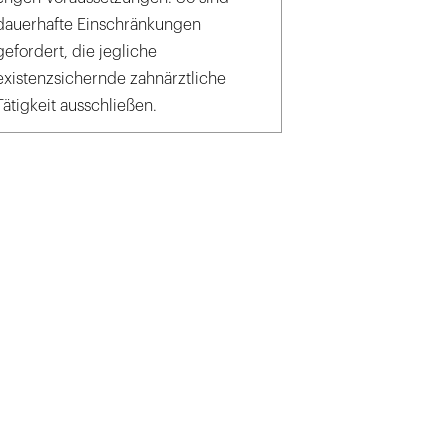
dauerhafte Einschränkungen
gefordert, die jegliche
existenzsichernde zahnärztliche
Tätigkeit ausschließen.
k_Javier brosch