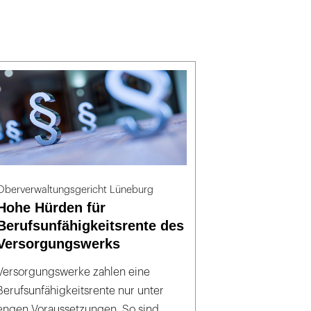
Oberverwaltungsgericht Lüneburg
Hohe Hürden für
Berufsunfähigkeitsrente des
Versorgungswerks
Versorgungswerke zahlen eine
Berufsunfähigkeitsrente nur unter
engen Voraussetzungen. So sind