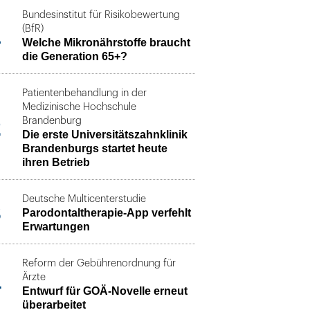
Bundesinstitut für Risikobewertung
1
(BfR)
Welche Mikronährstoffe braucht
die Generation 65+?
Patientenbehandlung in der
Medizinische Hochschule
2
Brandenburg
Die erste Universitätszahnklinik
Brandenburgs startet heute
ihren Betrieb
Deutsche Multicenterstudie
3
Parodontaltherapie-App verfehlt
Erwartungen
Reform der Gebührenordnung für
4
Ärzte
Entwurf für GOÄ-Novelle erneut
überarbeitet