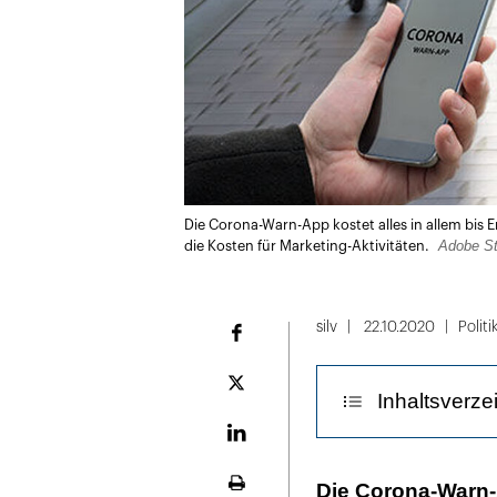
Die Corona-Warn-App kostet alles in allem bis
Adobe St
die Kosten für Marketing-Aktivitäten.
silv
22.10.2020
Politi
Facebook
Plattform
Inhaltsverze
X
LinekdIn
Ein goldener 
Die Corona-Warn-