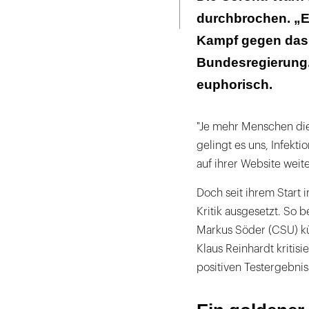
Seite
ausdrucken
durchbrochen. „Ei
Oder ein klein
Kampf gegen das 
Bundesregierung.
euphorisch.
"Je mehr Menschen die
gelingt es uns, Infekti
auf ihrer Website weite
Doch seit ihrem Start
Kritik ausgesetzt. So 
Markus Söder (CSU) kü
Klaus Reinhardt kritisi
positiven Testergebnis