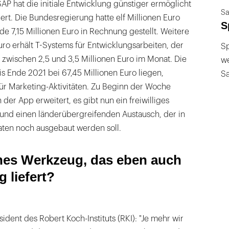
P hat die initiale Entwicklung günstiger ermöglicht
Sa
iert. Die Bundesregierung hatte elf Millionen Euro
S
e 7,15 Millionen Euro in Rechnung gestellt. Weitere
Euro erhält T-Systems für Entwicklungsarbeiten, der
Sp
 zwischen 2,5 und 3,5 Millionen Euro im Monat. Die
we
s Ende 2021 bei 67,45 Millionen Euro liegen,
S
für Marketing-Aktivitäten. Zu Beginn der Woche
der App erweitert, es gibt nun ein freiwilliges
nd einen länderübergreifenden Austausch, der in
n noch ausgebaut werden soll.
ines Werkzeug, das eben auch
g liefert?
äsident des Robert Koch-Instituts (RKI): "Je mehr wir