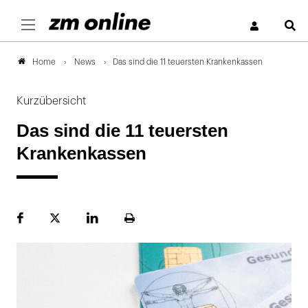
S
News
Das sind die 11 teuersten Krankenkassen
Home
Kurzübersicht
Das sind die 11 teuersten
Krankenkassen
Facebook
Plattform
LinekdIn
Seite
X
ausdrucken