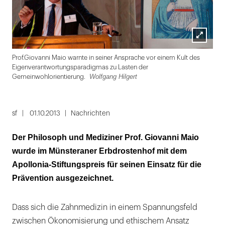
Lightbox
Wolf
Prof.Giovanni Maio warnte in seiner Ansprache vor einem Kult des
öffnen
Eigenverantwortungsparadigmas zu Lasten der
Wolfgang Hilgert
Gemeinwohlorientierung.
Folie
1
sf
01.10.2013
Nachrichten
von
Der Philosoph und Mediziner Prof. Giovanni Maio
4
wurde im Münsteraner Erbdrostenhof mit dem
Apollonia-Stiftungspreis für seinen Einsatz für die
Prävention ausgezeichnet.
Dass sich die Zahnmedizin in einem Spannungsfeld
zwischen Ökonomisierung und ethischem Ansatz