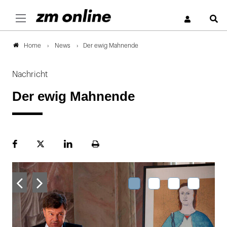
S
News
Der ewig Mahnende
Home
Nachricht
Der ewig Mahnende
Facebook
Plattform
LinekdIn
Seite
X
ausdrucken