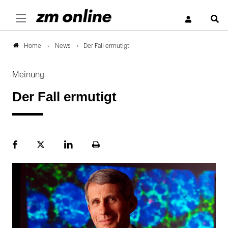
S
News
Der Fall ermutigt
Home
Meinung
Der Fall ermutigt
Facebook
Plattform
LinekdIn
Seite
X
ausdrucken