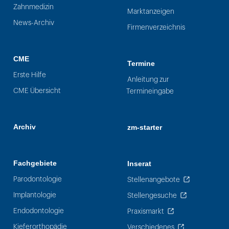
Zahnmedizin
Marktanzeigen
News-Archiv
Firmenverzeichnis
CME
Termine
Erste Hilfe
Anleitung zur
CME Übersicht
Termineingabe
Archiv
zm-starter
Fachgebiete
Inserat
Parodontologie
Stellenangebote
Implantologie
Stellengesuche
Endodontologie
Praxismarkt
Kieferorthopädie
Verschiedenes