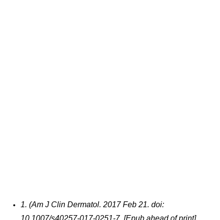
1. (Am J Clin Dermatol. 2017 Feb 21. doi:
10.1007/s40257-017-0251-7. [Epub ahead of print]