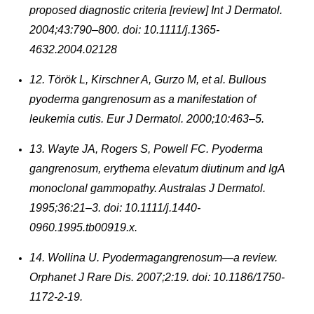
proposed diagnostic criteria [review] Int J Dermatol.
2004;43:790–800. doi: 10.1111/j.1365-
4632.2004.02128
12. Török L, Kirschner A, Gurzo M, et al. Bullous
pyoderma gangrenosum as a manifestation of
leukemia cutis. Eur J Dermatol. 2000;10:463–5.
13. Wayte JA, Rogers S, Powell FC. Pyoderma
gangrenosum, erythema elevatum diutinum and IgA
monoclonal gammopathy. Australas J Dermatol.
1995;36:21–3. doi: 10.1111/j.1440-
0960.1995.tb00919.x.
14. Wollina U. Pyodermagangrenosum—a review.
Orphanet J Rare Dis. 2007;2:19. doi: 10.1186/1750-
1172-2-19.