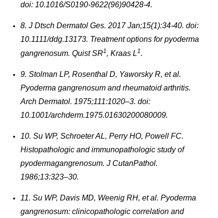
doi: 10.1016/S0190-9622(96)90428-4.
8. J Dtsch Dermatol Ges. 2017 Jan;15(1):34-40. doi:
10.1111/ddg.13173. Treatment options for pyoderma
1
1
gangrenosum. Quist SR
, Kraas L
.
9. Stolman LP, Rosenthal D, Yaworsky R, et al.
Pyoderma gangrenosum and rheumatoid arthritis.
Arch Dermatol. 1975;111:1020–3. doi:
10.1001/archderm.1975.01630200080009.
10. Su WP, Schroeter AL, Perry HO, Powell FC.
Histopathologic and immunopathologic study of
pyodermagangrenosum. J CutanPathol.
1986;13:323–30.
11. Su WP, Davis MD, Weenig RH, et al. Pyoderma
gangrenosum: clinicopathologic correlation and