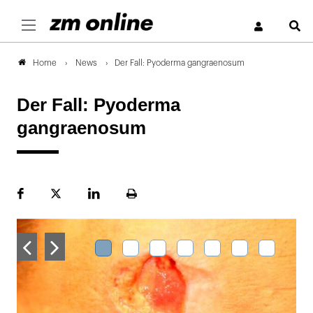
S
News
Der Fall: Pyoderma gangraenosum
Home
Der Fall: Pyoderma
gangraenosum
Facebook
Plattform
LinekdIn
Seite
X
ausdrucken