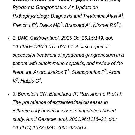
Pyoderma Gangrenosum: An Update on
1
Pathophysiology, Diagnosis and Treatment. Alavi A
,
2
3
4
5
French LE
, Davis MD
, Brassard A
, Kirsner RS
.)
2. BMC Gastroenterol. 2015 Oct 26;15:149. doi:
10.1186/s12876-015-0376-1. A case report of
successful treatment of pyoderma gangrenosum in a
patient with autoimmune hepatitis, and review of the
1
2
literature. Androutsakos T
, Stamopoulos P
, Aroni
3
4
K
, Hatzis G
.
3. Bernstein CN, Blanchard JF, Rawsthorne P, et al.
The prevalence of extraintestinal diseases in
inflammatory bowel disease: a population based
study. Am J Gastroenterol. 2001;96:1116–22. doi:
10.1111/j.1572-0241.2001.03756.x.