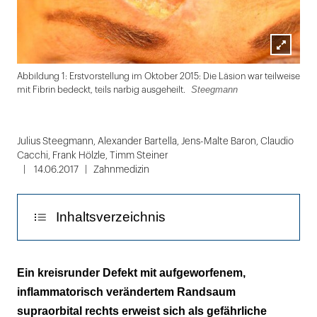
Lightbox
Cac
Abbildung 1: Erstvorstellung im Oktober 2015: Die Läsion war teilweise
öffnen
Steegmann
mit Fibrin bedeckt, teils narbig ausgeheilt.
Folie
1
Julius Steegmann, Alexander Bartella, Jens-Malte Baron, Claudio
Cacchi, Frank Hölzle, Timm Steiner
von
14.06.2017
Zahnmedizin
7
Inhaltsverzeichnis
Anamnese und Befund
Ein kreisrunder Defekt mit aufgeworfenem,
inflammatorisch verändertem Randsaum
Klinische und histologische Diagnosestellung
supraorbital rechts erweist sich als gefährliche