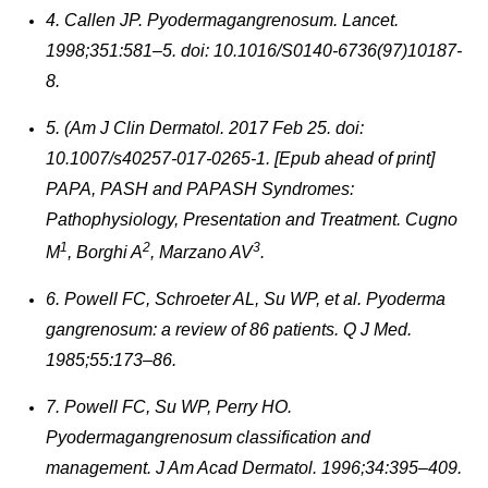
4. Callen JP. Pyodermagangrenosum. Lancet.
1998;351:581–5. doi: 10.1016/S0140-6736(97)10187-
8.
5. (Am J Clin Dermatol. 2017 Feb 25. doi:
10.1007/s40257-017-0265-1. [Epub ahead of print]
PAPA, PASH and PAPASH Syndromes:
Pathophysiology, Presentation and Treatment. Cugno
1
2
3
M
, Borghi A
, Marzano AV
.
6. Powell FC, Schroeter AL, Su WP, et al. Pyoderma
gangrenosum: a review of 86 patients. Q J Med.
1985;55:173–86.
7. Powell FC, Su WP, Perry HO.
Pyodermagangrenosum classification and
management. J Am Acad Dermatol. 1996;34:395–409.