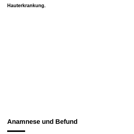
Therapie und Verlauf
Hauterkrankung.
Diskussion
Tipps für die Praxis
Anamnese und Befund