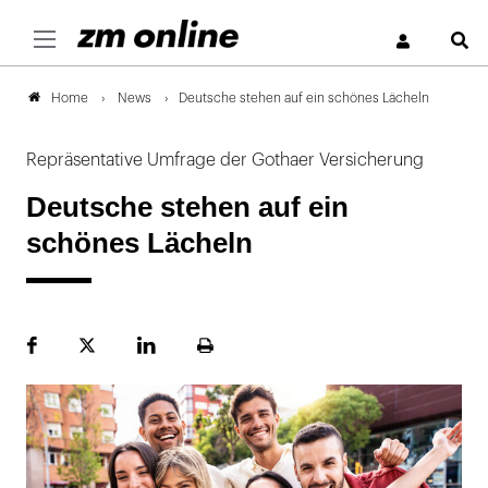
S
News
Deutsche stehen auf ein schönes Lächeln
Home
Repräsentative Umfrage der Gothaer Versicherung
Deutsche stehen auf ein
schönes Lächeln
Facebook
Plattform
LinekdIn
Seite
X
ausdrucken