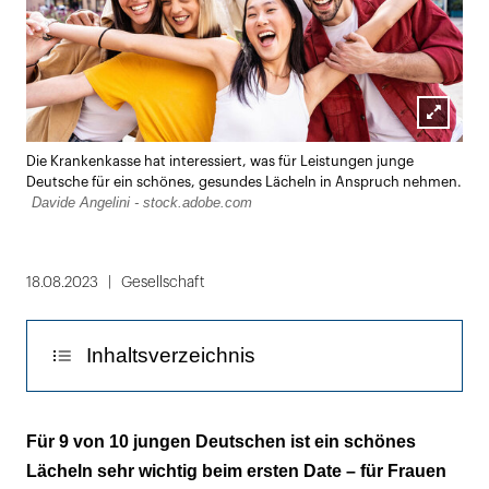
Lightbox
Die Krankenkasse hat interessiert, was für Leistungen junge
öffnen
Deutsche für ein schönes, gesundes Lächeln in Anspruch nehmen.
Davide Angelini - stock.adobe.com
18.08.2023
Gesellschaft
Inhaltsverzeichnis
Vorsorge und Pflege gehören dazu – für
Für 9 von 10 jungen Deutschen ist ein schönes
Frauen noch mehr
Lächeln sehr wichtig beim ersten Date – für Frauen