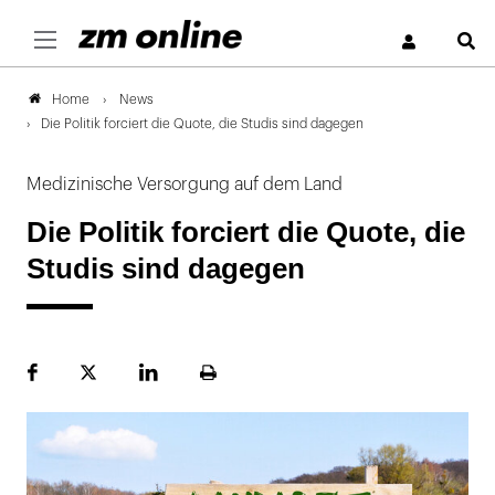
S
News
Home
Die Politik forciert die Quote, die Studis sind dagegen
Medizinische Versorgung auf dem Land
Die Politik forciert die Quote, die
Studis sind dagegen
Facebook
Plattform
LinekdIn
Seite
X
ausdrucken