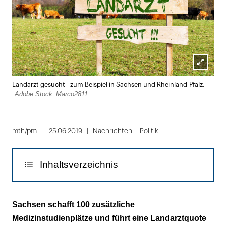
Lightbox
Landarzt gesucht - zum Beispiel in Sachsen und Rheinland-Pfalz.
öffnen
Adobe Stock_Marco2811
mth/pm
25.06.2019
Nachrichten
Politik
Inhaltsverzeichnis
Sachsen: Modellprojekte in der Telemedizin
Sachsen schafft 100 zusätzliche
und nicht-ärztliche Praxisassistentinnen
Medizinstudienplätze und führt eine Landarztquote