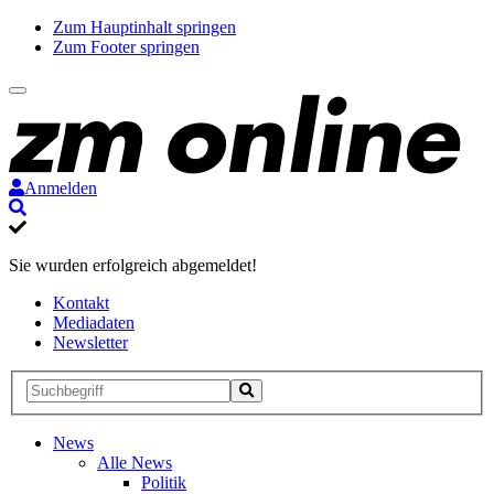
Zum Hauptinhalt springen
Zum Footer springen
Anmelden
Suche
Sie wurden erfolgreich abgemeldet!
Kontakt
Mediadaten
Newsletter
Suche
Suche
Suche
starten
News
Alle News
Politik