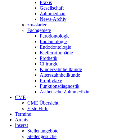
Praxis
Gesellschaft
Zahnmedizin
News-Archiv
zm-starter
Fachgebiete
Parodontologie
Implantologie
Endodontologie
Kieferorthopädie
Prothetik
Chirurgie
Kinderzahnheilkunde
Alterszahnheilkunde
Prophylaxe
Funktionsdiagnostik
Ästhetische Zahnmedizin
CME
CME Übersicht
Erste Hilfe
Termine
Archiv
Inserat
Stellenangebote
Stellengesuche