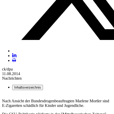
Plattform
X
LinekdIn
Seite
ck/dpa
ausdrucken
11.08.2014
Nachrichten
Inhaltsverzeichnis
Nach Ansicht der Bundesdrogenbeauftragten Marlene Mortler sind
E-Zigaretten schädlich für Kinder und Jugendliche.