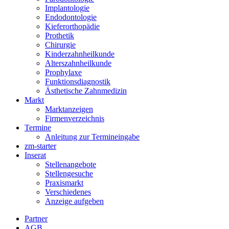
Implantologie
Endodontologie
Kieferorthopädie
Prothetik
Chirurgie
Kinderzahnheilkunde
Alterszahnheilkunde
Prophylaxe
Funktionsdiagnostik
Ästhetische Zahnmedizin
Markt
Marktanzeigen
Firmenverzeichnis
Termine
Anleitung zur Termineingabe
zm-starter
Inserat
Stellenangebote
Stellengesuche
Praxismarkt
Verschiedenes
Anzeige aufgeben
Partner
AGB