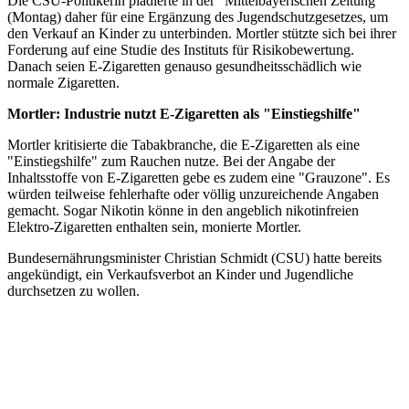
Die CSU-Politikerin plädierte in der "Mittelbayerischen Zeitung"
(Montag) daher für eine Ergänzung des Jugendschutzgesetzes, um
den Verkauf an Kinder zu unterbinden. Mortler stützte sich bei ihrer
Forderung auf eine Studie des Instituts für Risikobewertung.
Danach seien E-Zigaretten genauso gesundheitsschädlich wie
normale Zigaretten.
Mortler: Industrie nutzt E-Zigaretten als "Einstiegshilfe"
Mortler kritisierte die Tabakbranche, die E-Zigaretten als eine
"Einstiegshilfe" zum Rauchen nutze. Bei der Angabe der
Inhaltsstoffe von E-Zigaretten gebe es zudem eine "Grauzone". Es
würden teilweise fehlerhafte oder völlig unzureichende Angaben
gemacht. Sogar Nikotin könne in den angeblich nikotinfreien
Elektro-Zigaretten enthalten sein, monierte Mortler.
Bundesernährungsminister Christian Schmidt (CSU) hatte bereits
angekündigt, ein Verkaufsverbot an Kinder und Jugendliche
durchsetzen zu wollen.