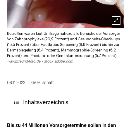
Lightbox
Betroffen waren laut Umfrage nahezu alle Bereiche der Vorsorge:
öffnen
Von Zahnprophylaxe (20,9 Prozent) und Gesundheits-Check-ups
(15,5 Prozent) über Hautkrebs-Screening (9,9 Prozent) bis hin zur
Darmspiegelung (6,4 Prozent), Mammographie-Screening (6,2
Prozent) und Prostata- oder Genitaluntersuchung (5,7 Prozent).
www.freund-foto.de - stock.adobe.com
08.11.2022
Gesellschaft
Inhaltsverzeichnis
Drei Viertel vereinbaren Termine per Telefon
Bis zu 44 Millionen Vorsorgetermine sollen in den