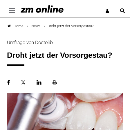
S
News
Droht jetzt der Vorsorgestau?
Home
Umfrage von Doctolib
Droht jetzt der Vorsorgestau?
Facebook
Plattform
LinekdIn
Seite
X
ausdrucken