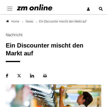
S
News
Ein Discounter mischt den Markt auf
Home
Nachricht
Ein Discounter mischt den
Markt auf
Facebook
Plattform
LinekdIn
Seite
X
ausdrucken