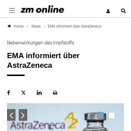
S
News
EMA informiert über AstraZeneca
Home
Nebenwirkungen des Impfstoffs
EMA informiert über
AstraZeneca
Facebook
Plattform
LinekdIn
Seite
X
ausdrucken