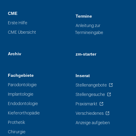
CME
Termine
Erste Hilfe
Anleitung zur
CME Übersicht
Termineingabe
Archiv
zm-starter
Fachgebiete
Inserat
Parodontologie
Stellenangebote
Implantologie
Stellengesuche
Endodontologie
Praxismarkt
Kieferorthopädie
Verschiedenes
Prothetik
Anzeige aufgeben
Chirurgie