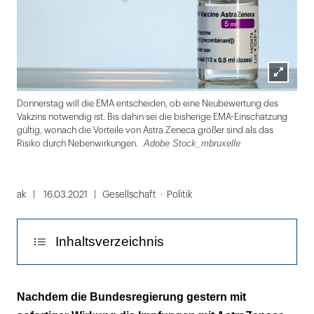
Lightbox
Scr
Donnerstag will die EMA entscheiden, ob eine Neubewertung des
öffnen
Vakzins notwendig ist. Bis dahin sei die bisherige EMA-Einschätzung
gültig, wonach die Vorteile von Astra Zeneca größer sind als das
Adobe Stock_mbruxelle
Risiko durch Nebenwirkungen.
Folie
1
ak
16.03.2021
Gesellschaft
Politik
von
2
Inhaltsverzeichnis
Vorteile sind größer als die Risiken
Nachdem die Bundesregierung gestern mit