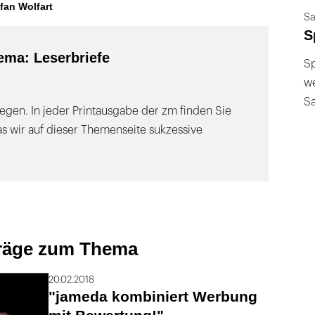
efan Wolfart
Sa
S
ma: Leserbriefe
Sp
we
S
legen. In jeder Printausgabe der zm finden Sie
as wir auf dieser Themenseite sukzessive
träge zum Thema
20.02.2018
"jameda kombiniert Werbung