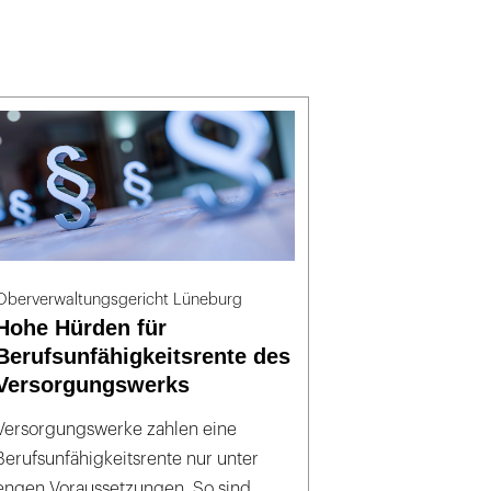
Oberverwaltungsgericht Lüneburg
Hohe Hürden für
Berufsunfähigkeitsrente des
Versorgungswerks
Versorgungswerke zahlen eine
Berufsunfähigkeitsrente nur unter
engen Voraussetzungen. So sind