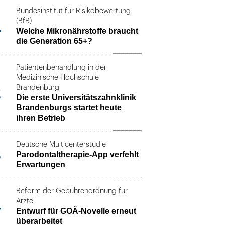
Bundesinstitut für Risikobewertung
1
(BfR)
Welche Mikronährstoffe braucht
die Generation 65+?
Patientenbehandlung in der
Medizinische Hochschule
2
Brandenburg
Die erste Universitätszahnklinik
Brandenburgs startet heute
ihren Betrieb
Deutsche Multicenterstudie
3
Parodontaltherapie-App verfehlt
Erwartungen
Reform der Gebührenordnung für
4
Ärzte
Entwurf für GOÄ-Novelle erneut
überarbeitet