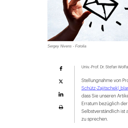
Sergey Nivens - Fotolia
Univ.-Prof. Dr. Stefan Wolfa
Facebook
Stellungnahme von Pro
Plattform
X
Schütz-Zajitschek|_bla
dass Sie unseren Artik
LinekdIn
Erratum bezüglich de
Seite
Selbstverständlich ist
ausdrucken
zu sprechen.