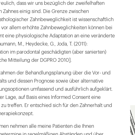
reulich, dass wir uns bezüglich der zweifelhaften
n Zahnes einig sind. Die Grenze zwischen
thologischer Zahnbeweglichkeit ist wissenschaftlich
nd vor allem erhöhte Zahnbeweglichkeiten können bei
t eine physiologische Adaptation an eine veränderte
umann, M., Heydecke, G., Joda, T. (2011):
ation im parodontal geschädigten (aber sanierten)
iche Mitteilung der DGPRO 2010].
 Rahmen der Behandlungsplanung über die Vor- und
alts und dessen Prognose sowie über alternative
ungsoptionen umfassend und ausführlich aufgeklärt.
der Lage, auf Basis eines Informed Consent eine
u treffen. Er entschied sich für den Zahnerhalt und
herapiekonzept.
men nehmen alle meine Patienten die Ihnen
etermine in regelmäßigen Abständen und über