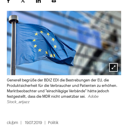
Facebook
Plattform
LinekdIn
Seite
X
ausdrucken
Lightbox
Generell begrüße der BDIZ EDI die Bestrebungen der EU, die
öffnen
Produktsicherheit für die Verbraucher und Patienten zu erhöhen.
Marktbeobachter und "einschlägige Verbände" hätte jedoch
Adobe
festgestellt, dass die MDR nicht umsetzbar sei.
Stock_artjazz
ck/pm
19.07.2019
Politik