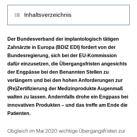
Inhaltsverzeichnis
"Bislang stoßen alle Versuche, eine
Der Bundesverband der implantologisch tätigen
Fristverlängerung bei der EU-Kommission zu
Zahnärzte in Europa (BDIZ EDI) fordert von der
erreichen, auf taube Ohren!"
Bundesregierung, sich bei der EU-Kommission
dafür einzusetzen, die Übergangsfristen angesichts
der Engpässe bei den Benannten Stellen zu
verlängern und bei den hohen Anforderungen zur
(Re)Zertifizierung der Medizinprodukte Augenmaß
walten zu lassen. Andernfalls drohe ein Engpass bei
innovativen Produkten – und das treffe am Ende die
Patienten.
Obgleich im Mai 2020 wichtige Übergangsfristen zur