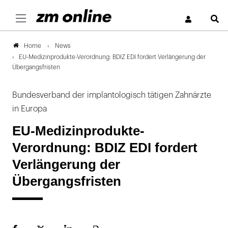
S
News
Home
EU-Medizinprodukte-Verordnung: BDIZ EDI fordert Verlängerung der
Übergangsfristen
Bundesverband der implantologisch tätigen Zahnärzte
in Europa
EU-Medizinprodukte-
Verordnung: BDIZ EDI fordert
Verlängerung der
Übergangsfristen